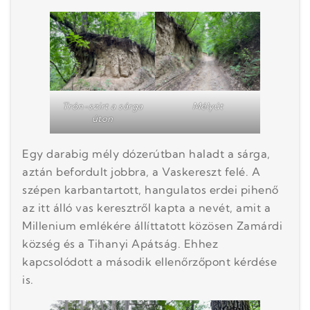
Trón-szirt a sárga
Mélyút
úton
Egy darabig mély dózerútban haladt a sárga,
aztán befordult jobbra, a Vaskereszt felé. A
szépen karbantartott, hangulatos erdei pihenő
az itt álló vas keresztről kapta a nevét, amit a
Millenium emlékére állíttatott közösen Zamárdi
község és a Tihanyi Apátság. Ehhez
kapcsolódott a második ellenőrzőpont kérdése
is.