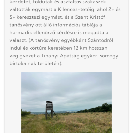
kezdetét, földutak és aszfaltos szakaszok
váltották egymást a Kilences-tetőig, ahol Z+ és
S+ keresztezi egymást, és a Szent Kristóf
tanösvény ott álló információs táblája a
harmadik ellenőrző kérdésre is megadta a
választ. (A tanösvény egyébként Szántódról
indul és körtúra keretében 12 km hosszan
végigvezet a Tihanyi Apátság egykori somogyi
birtokainak területén).