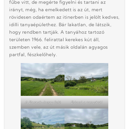
fűbe vitt, de megérte figyelni és tartani az
irányt, még, ha emelkedett is az út, mert
rövidesen odaértem az itinerben is jelölt kedves,
idilli tanyaépülethez. Bár lakatlan, de látszik,
hogy rendben tartják. A tanyához tartozó
területen 1966. felirattal kerekes kút áll,
szemben vele, az út másik oldalán agyagos
partfal, fészkelőhely.
A Barack-hegy felé
Búcsú a tanyától