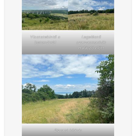
Visszatekintő a
Legelésző
betonútról
szarvasmarhák
Halászó előtt
Biztató kilátás