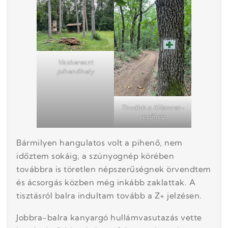
Vaskereszt
pihenőhely
Tovább a Kilences-
tetőhöz
Bármilyen hangulatos volt a pihenő, nem
időztem sokáig, a szúnyognép körében
továbbra is töretlen népszerűségnek örvendtem
és ácsorgás közben még inkább zaklattak. A
tisztásról balra indultam tovább a Z+ jelzésen.
Jobbra-balra kanyargó hullámvasutazás vette