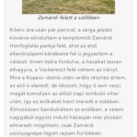
Zamárdi felett a szőlőben
Kilenc óra után pár perccel, a sárga jelzést
követve elindultam a templomtól Zamárdi
Honfoglalás parkja felé, ahol az első
ellenőrzőpont kérdésére fel is jegyeztem a
választ. Innen balra fordulva, a házakat lassan
elhagyva, a Vaskereszt felé vettem az irányt.
Mire a Kopasz-domb utáni erdős részhez értem,
az eső is eleredt, de látszott, hogy ő sem veszi
magát komolyan az előző napi tomboló vihar
után, így az esőkabát bent maradt a zsákban.
Álmoskásan bandukoltam az erdőben, a velem
nagyjából együtt induló házaspár már jócskán
elmaradt mögöttem, csak Zamárdi
szúnyognépe lógott rajtam fürtökben.