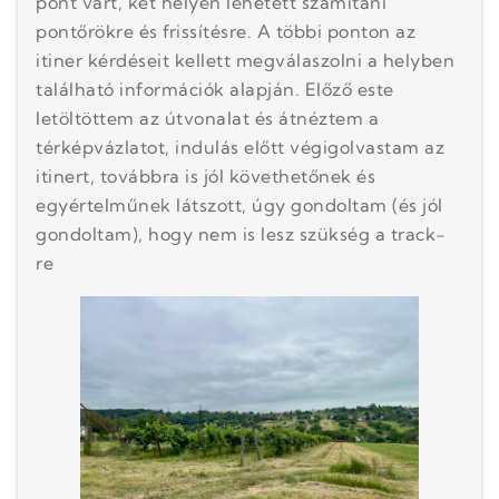
pont várt, két helyen lehetett számítani
pontőrökre és frissítésre. A többi ponton az
itiner kérdéseit kellett megválaszolni a helyben
található információk alapján. Előző este
letöltöttem az útvonalat és átnéztem a
térképvázlatot, indulás előtt végigolvastam az
itinert, továbbra is jól követhetőnek és
egyértelműnek látszott, úgy gondoltam (és jól
gondoltam), hogy nem is lesz szükség a track-
re