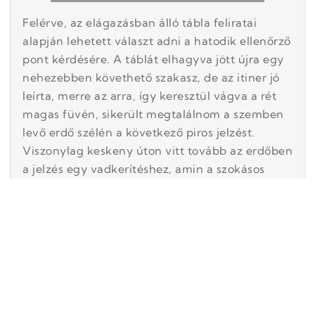
Felérve, az elágazásban álló tábla feliratai
alapján lehetett választ adni a hatodik ellenőrző
pont kérdésére. A táblát elhagyva jött újra egy
nehezebben követhető szakasz, de az itiner jó
leírta, merre az arra, így keresztül vágva a rét
magas füvén, sikerült megtalálnom a szemben
levő erdő szélén a következő piros jelzést.
Viszonylag keskeny úton vitt tovább az erdőben
a jelzés egy vadkerítéshez, amin a szokásos
falétrán lehetett átmászni, majd néhányszáz
méter után vissza egy szélesebb földútra. Ez
átvezetett az M7 autópálya alatt, és balra térve
az autópályával párhuzamos erdősáv mellett
haladt kissé emelkedve, közel egy kilométeren
át. Az aszfaltút végén balra tartva nyugalmas,
elég hosszan szintben haladó szakasz