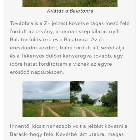
Kilátás a Balatonra
Továbbra is a Z+ jelzést követve tágas mező felé
fordult az ösvény, ahonnan szép kilátás nyílt
Balatonföldvárra és a Balatonra. Az út
ereszkedni kezdett, balra fordult a Cseréd alja
és a Tekenyős dűlőin kanyarogva tovább, egy
időre hátat fordítottam a víznek az egyre
erősödő napsütésben.
Innentől kicsit nehezebb volt a jelzést követni a
Barack-hegy felé. Kevésbé járt utakra, magas