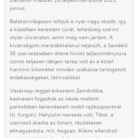
Zamárdi-Viadukt 28 teljesítménytúra 2023.
június
Balatonvilágoson töltjük a nyár nagy részét, így
a közelben kerestem túrát, lehetőség szerint
olyan útvonalon, amin még nem jártam. A
kívánságom maradéktalanul teljesült, a Sarokkő
SE szervezésében életre hívott teljesítménytúra
szinte teljesen idegen terep volt és a közel
harminc kilométer minden szakasza tartogatott
érdekességeket, látnivalókat.
Vasárnap reggel érkeztem Zamárdiba,
kedvesen fogadtak az iskola melletti
parkolóban berendezett mobil rajtközpontnál
(ti. furgon). Helyszíni nevezés volt, Tibor, a
szervező átadta az itinert, részletesen
elmagyarázta, mit, hogyan. Kilenc ellenőrző