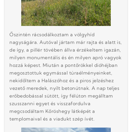
Őszintén rácsodálkoztam a völgyhíd
nagyságára. Autóval jártam már rajta és alatt is,
de így, a pillér tövében állva érzékeltem igazán,
milyen monumentális és én milyen apró vagyok
hozzá képest. Miután a pontőrökkel dióhéjban
megosztottuk egymással túraélményeinket,
nekidőltem a Halászóhoz és a piros jelzéshez
vezető meredek, nyílt betonútnak. A nap teljes
erőbedobással sütött, így félúton megálltam
szusszanni egyet és visszafordulva
megcsodáltam Kőröshegy látképét a
templomaival és a viadukt szép ívét.