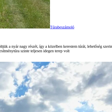
Túrabeszámoló
ltjük a nyár nagy részét, így a közelben kerestem túrát, lehetőség sze
esítménytúra szinte teljesen idegen terep volt