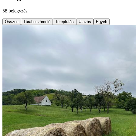
58
bejegyzés
.
Összes
Túrabeszámoló
Terepfutás
Utazás
Egyéb