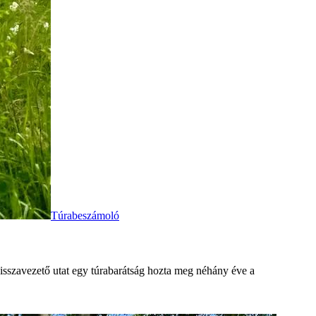
Túrabeszámoló
visszavezető utat egy túrabarátság hozta meg néhány éve a