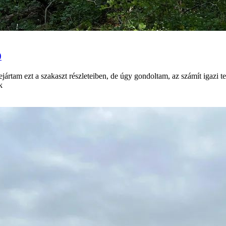
0
ártam ezt a szakaszt részleteiben, de úgy gondoltam, az számít igazi t
k