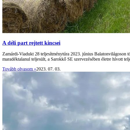
A déli part rejtett kincsei
Zamárdi-Viadukt 28 teljesítménytúra 2023. június Balatonvilágoson tö
maradéktalanul teljesült, a Sarokkő SE szervezésében életre hívott telj
Tovább olvasom »
2023. 07. 03.