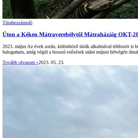
Túrabeszámoló
Úton a Kéken Mátraverebélytől Mátraházáig OKT-2
2023. május Az évek során, különböző túrák alkalmával többször is bej
halogattam, amíg végül a hosszú esőzések utáni májusi hétvégén útna
Tovább olvasom »
2023. 05. 23.