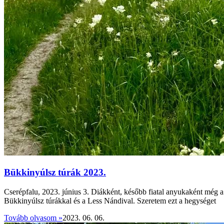
Bükkinyúlsz túrák 2023.
Cserépfalu, 2023. június 3. Diákként, később fiatal anyukaként még a
Bükkinyúlsz túrákkal és a Less Nándival. Szeretem ezt a hegységet
Tovább olvasom »
2023. 06. 06.