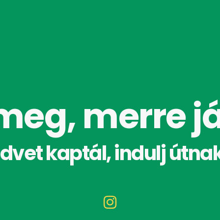
meg, merre j
dvet kaptál, indulj útnak 