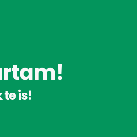
ártam!
te is!