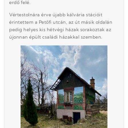
erdő felé.
Vértestolnára érve újabb kálvária stációit
érintettem a Petőfi utcán, az út másik oldalán
pedig helyes kis hétvégi házak sorakoztak az
újonnan épült családi házakkal szemben.