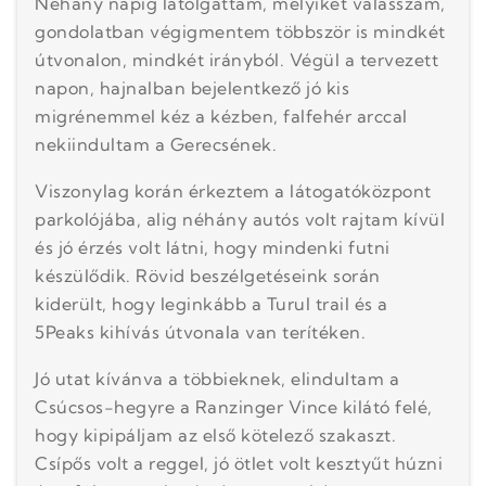
Néhány napig latolgattam, melyiket válasszam,
gondolatban végigmentem többször is mindkét
útvonalon, mindkét irányból. Végül a tervezett
napon, hajnalban bejelentkező jó kis
migrénemmel kéz a kézben, falfehér arccal
nekiindultam a Gerecsének.
Viszonylag korán érkeztem a látogatóközpont
parkolójába, alig néhány autós volt rajtam kívül
és jó érzés volt látni, hogy mindenki futni
készülődik. Rövid beszélgetéseink során
kiderült, hogy leginkább a Turul trail és a
5Peaks kihívás útvonala van terítéken.
Jó utat kívánva a többieknek, elindultam a
Csúcsos-hegyre a Ranzinger Vince kilátó felé,
hogy kipipáljam az első kötelező szakaszt.
Csípős volt a reggel, jó ötlet volt kesztyűt húzni