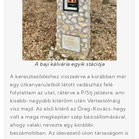
A baji kálvária egyik stációja
A kereszteződéshez visszaérve a korábban már
egy útkanyarulatból látott vadászház felé
folytattam az utat, rátérve a P/Stj jelzésre, ami
kisebb-nagyobb kitérőim után Vértestolnáig
visz majd. Az első kitérő az Öreg-Kovács-hegy
volt a maga megkapóan szép bázisállomásával,
ahogy valaki nevezte egy korábbi
beszámolóban. Az idevezető úton társaságom is