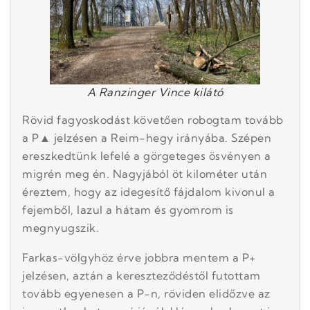
A Ranzinger Vince kilátó
Rövid fagyoskodást követően robogtam tovább
a P▲ jelzésen a Reim-hegy irányába. Szépen
ereszkedtünk lefelé a görgeteges ösvényen a
migrén meg én. Nagyjából öt kilométer után
éreztem, hogy az idegesítő fájdalom kivonul a
fejemből, lazul a hátam és gyomrom is
megnyugszik.
Farkas-völgyhöz érve jobbra mentem a P+
jelzésen, aztán a kereszteződéstől futottam
tovább egyenesen a P-n, röviden elidőzve az