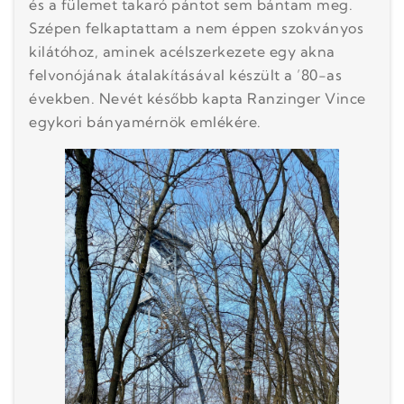
és a fülemet takaró pántot sem bántam meg.
Szépen felkaptattam a nem éppen szokványos
kilátóhoz, aminek acélszerkezete egy akna
felvonójának átalakításával készült a ’80-as
években. Nevét később kapta Ranzinger Vince
egykori bányamérnök emlékére.