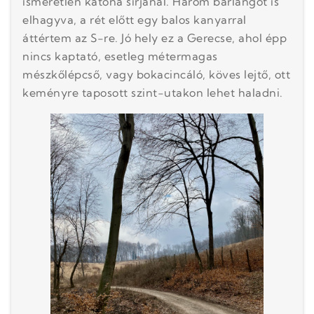
ismeretlen katona sírjánál. Három barlangot is
elhagyva, a rét előtt egy balos kanyarral
áttértem az S-re. Jó hely ez a Gerecse, ahol épp
nincs kaptató, esetleg métermagas
mészkőlépcső, vagy bokacincáló, köves lejtő, ott
keményre taposott szint-utakon lehet haladni.