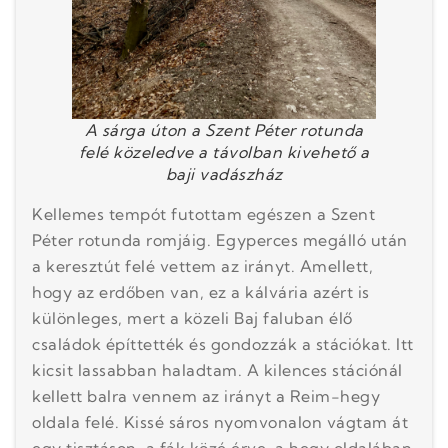
A sárga úton a Szent Péter rotunda
felé közeledve a távolban kivehető a
baji vadászház
Kellemes tempót futottam egészen a Szent
Péter rotunda romjáig. Egyperces megálló után
a keresztút felé vettem az irányt. Amellett,
hogy az erdőben van, ez a kálvária azért is
különleges, mert a közeli Baj faluban élő
családok építtették és gondozzák a stációkat. Itt
kicsit lassabban haladtam. A kilences stációnál
kellett balra vennem az irányt a Reim-hegy
oldala felé. Kissé sáros nyomvonalon vágtam át
egy tisztáson, a fák közé érve, a hegy oldalában