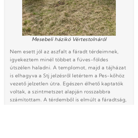
Mesebeli házikó Vértestolnáról
Nem esett jól az aszfalt a fáradt térdeimnek,
igyekeztem minél többet a füves-földes
útszélen haladni. A templomot, majd a tájházat
is elhagyva a Stj jelzésről letértem a Pes-kőhöz
vezető jelzetlen útra. Egészen élhető kaptatók
voltak, a szintmetszet alapján rosszabbra
számítottam. A térdemből is elmúlt a fáradtság,
lendületesen felbotoztam a Pes-kőre az egyre
erősödő hóesésben. Nesze neked tavaszi futás…