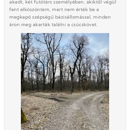
akadt, két futótárs személyében, akiktől végül
fent elköszöntem, mert nem érték be a
megkapó szépségű bázisállomással, minden
áron meg akarták találni a csúcskövet.