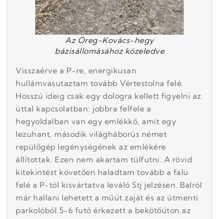
Az Öreg-Kovács-hegy
bázisállomásához közeledve
Visszaérve a P-re, energikusan
hullámvasutaztam tovább Vértestolna felé.
Hosszú ideig csak egy dologra kellett figyelni az
úttal kapcsolatban: jobbra felfele a
hegyoldalban van egy emlékkő, amit egy
lezuhant, második világháborús német
repülőgép legénységének az emlékére
állítottak. Ezen nem akartam túlfutni. A rövid
kitekintést követően haladtam tovább a falu
felé a P-tól kisvártatva leváló Stj jelzésen. Balról
már hallani lehetett a műút zaját és az útmenti
parkolóból 5-6 futó érkezett a bekötőúton az