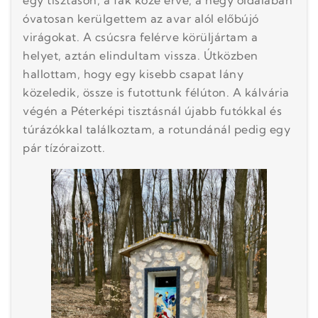
óvatosan kerülgettem az avar alól előbújó
virágokat. A csúcsra felérve körüljártam a
helyet, aztán elindultam vissza. Útközben
hallottam, hogy egy kisebb csapat lány
közeledik, össze is futottunk félúton. A kálvária
végén a Péterképi tisztásnál újabb futókkal és
túrázókkal találkoztam, a rotundánál pedig egy
pár tízóraizott.