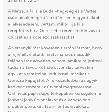
33 km | 1.172 D+
A Mátra, a Pilis, a Budai-hegység és a Vértes
csúcsainak megfutása után sem hagyott alább
a lelkesedésem, vártam, mikor írja ki a
terepfutas.hu a Gerecsébe tervezett kihívás öt
csúcsát és a kötelező szakaszokat.
A versenykiírást követően tisztán látszott, hogy
a fejre állt életünk miatt március második
felében lesz egyetlen napom, amikor teljesíteni
tudom a távot. Kétféle útvonalat terveztem,
egyiket vértestolnai indulással, másikat a
Gerecse kapujától. A felkészülésben az egyik
kedvenc részem az útvonal megtervezése.
Online és papíralapú térképeken keresgélem a
jobbnál jobb útvonalakat és a kapcsolódó
érdekes pontokat, látni- és tudnivalókat.