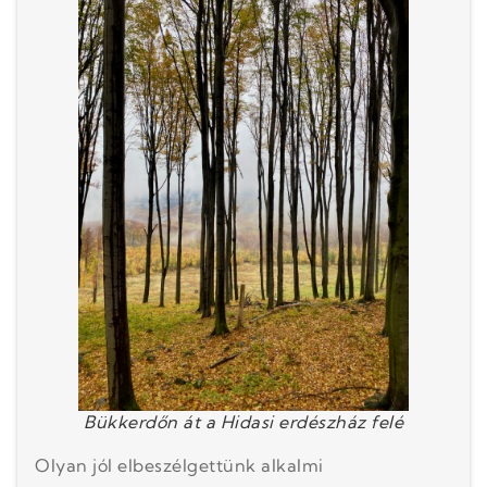
Bükkerdőn át a Hidasi erdészház felé
Olyan jól elbeszélgettünk alkalmi