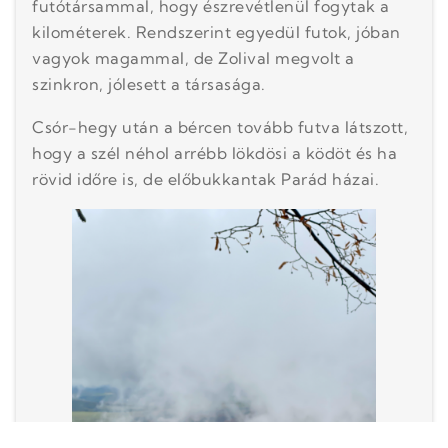
futótársammal, hogy észrevétlenül fogytak a
kilométerek. Rendszerint egyedül futok, jóban
vagyok magammal, de Zolival megvolt a
szinkron, jólesett a társasága.
Csór-hegy után a bércen tovább futva látszott,
hogy a szél néhol arrébb lökdösi a ködöt és ha
rövid időre is, de előbukkantak Parád házai.