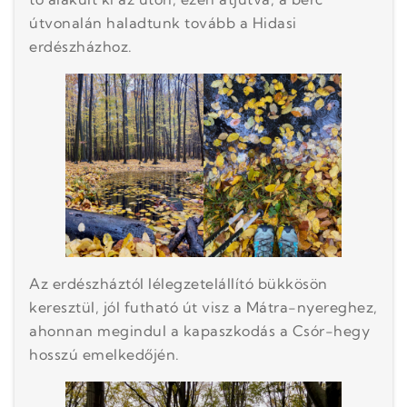
útvonalán haladtunk tovább a Hidasi
erdészházhoz.
Az erdészháztól lélegzetelállító bükkösön
keresztül, jól futható út visz a Mátra-nyereghez,
ahonnan megindul a kapaszkodás a Csór-hegy
hosszú emelkedőjén.