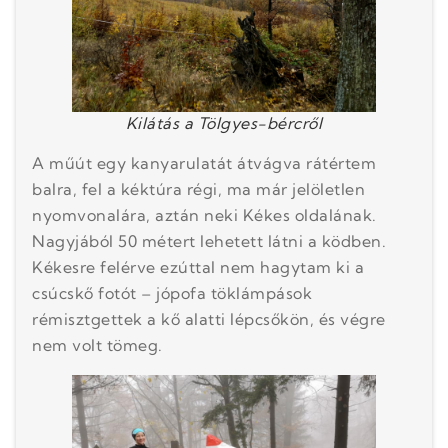
Kilátás a Tölgyes-bércről
A műút egy kanyarulatát átvágva rátértem
balra, fel a kéktúra régi, ma már jelöletlen
nyomvonalára, aztán neki Kékes oldalának.
Nagyjából 50 métert lehetett látni a ködben.
Kékesre felérve ezúttal nem hagytam ki a
csúcskő fotót – jópofa töklámpások
rémisztgettek a kő alatti lépcsőkön, és végre
nem volt tömeg.