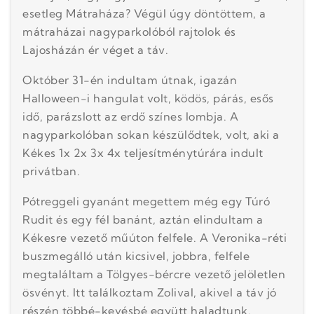
esetleg Mátraháza? Végül úgy döntöttem, a
mátraházai nagyparkolóból rajtolok és
Lajosházán ér véget a táv.
Október 31-én indultam útnak, igazán
Halloween-i hangulat volt, ködös, párás, esős
idő, parázslott az erdő színes lombja. A
nagyparkolóban sokan készülődtek, volt, aki a
Kékes 1x 2x 3x 4x teljesítménytúrára indult
privátban.
Pótreggeli gyanánt megettem még egy Túró
Rudit és egy fél banánt, aztán elindultam a
Kékesre vezető műúton felfele. A Veronika-réti
buszmegálló után kicsivel, jobbra, felfele
megtaláltam a Tölgyes-bércre vezető jelöletlen
ösvényt. Itt találkoztam Zolival, akivel a táv jó
részén többé-kevésbé együtt haladtunk.