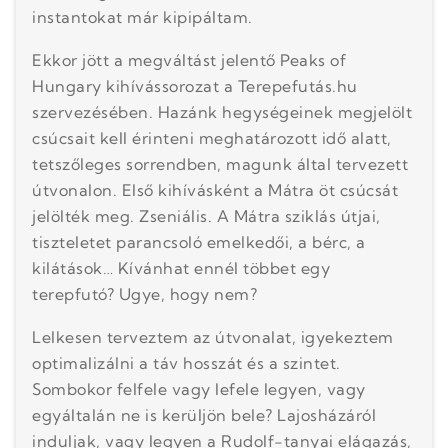
instantokat már kipipáltam.
Ekkor jött a megváltást jelentő Peaks of
Hungary kihívássorozat a Terepefutás.hu
szervezésében. Hazánk hegységeinek megjelölt
csúcsait kell érinteni meghatározott idő alatt,
tetszőleges sorrendben, magunk által tervezett
útvonalon. Első kihívásként a Mátra öt csúcsát
jelölték meg. Zseniális. A Mátra sziklás útjai,
tiszteletet parancsoló emelkedői, a bérc, a
kilátások… Kívánhat ennél többet egy
terepfutó? Ugye, hogy nem?
Lelkesen terveztem az útvonalat, igyekeztem
optimalizálni a táv hosszát és a szintet.
Sombokor felfele vagy lefele legyen, vagy
egyáltalán ne is kerüljön bele? Lajosházáról
induljak, vagy legyen a Rudolf-tanyai elágazás,