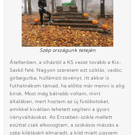
Szép országunk tetején
Átellenben, a síháztól a KS vezet tovább a Kis-
Saskő felé. Nagyon szeretem ezt sziklás, vadóc,
girbegurba, hullámzó ösvényt, itt akkor is
futhatnékom támad, ha előtte már menni is alig
bírok. Most még bátrabb voltam, mint
általában, mert hoztam az új futóbotokat,
amikkel kiválóan lehetett segíteni a gyors
irányváltásokat. Az Erzsébet-szikla mellett
ezúttal csak elkocogtam, a szokásos mászás a
szép kilátásért elmaradt, a köd miatt úgysem