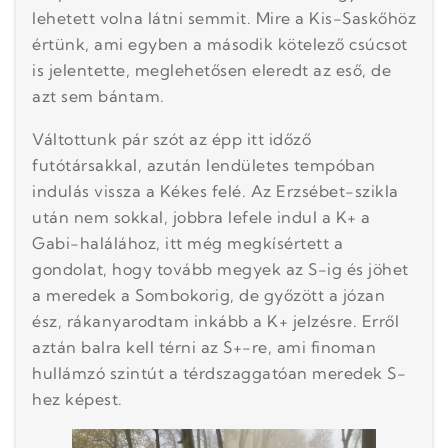
lehetett volna látni semmit. Mire a Kis-Saskőhöz
értünk, ami egyben a második kötelező csúcsot
is jelentette, meglehetősen eleredt az eső, de
azt sem bántam.
Váltottunk pár szót az épp itt időző
futótársakkal, azután lendületes tempóban
indulás vissza a Kékes felé. Az Erzsébet-szikla
után nem sokkal, jobbra lefele indul a K+ a
Gabi-halálához, itt még megkísértett a
gondolat, hogy tovább megyek az S-ig és jöhet
a meredek a Sombokorig, de győzött a józan
ész, rákanyarodtam inkább a K+ jelzésre. Erről
aztán balra kell térni az S+-re, ami finoman
hullámzó szintút a térdszaggatóan meredek S-
hez képest.