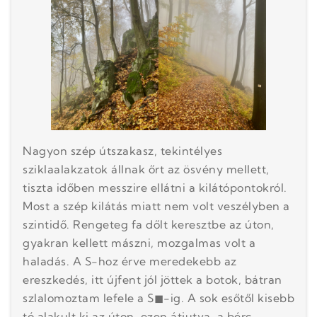
Nagyon szép útszakasz, tekintélyes
sziklaalakzatok állnak őrt az ösvény mellett,
tiszta időben messzire ellátni a kilátópontokról.
Most a szép kilátás miatt nem volt veszélyben a
szintidő. Rengeteg fa dőlt keresztbe az úton,
gyakran kellett mászni, mozgalmas volt a
haladás. A S-hoz érve meredekebb az
ereszkedés, itt újfent jól jöttek a botok, bátran
szlalomoztam lefele a S◼︎-ig. A sok esőtől kisebb
tó alakult ki az úton, ezen átjutva, a bérc