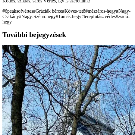
Ködös, sziklás, sáros Vértes, így is szerettünk!
#
6peaksofvértes
#
Gráciák bérce
#
Köves-tető
#
mészáros-hegy
#
Nagy-
Csákány
#
Nagy-Széna-hegy
#
Tamás-hegy
#
terepfutás
#
vértes
#
zsidó-
hegy
További bejegyzések