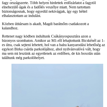
fagy országszerte. Több helyen hirdettek erdőzárlatot a fagytól
elnehezülő ágak és a fadőlés veszélye miatt. Nem tartottam
biztonságosnak, hogy egyedül nekivágjak, így egy héttel
elhalasztottam az indulást.
Közben útitársam is akadt, Magdi barátnőm csatlakozott a
kalandhoz.
Rettenet nagy ködben indultunk Csákányospusztára azon a
bizonyos szombaton. Amikor az M1-ről lehajtottunk Bicskénél az 1-
es útra, csak sejteni lehetett, hol van a balra kanyarodási lehetőség az
egykori Birka csárda parkolójához, ahol nyilvánvalóvá vált, hogy
ma sem mi leszünk az egyetlenek az erdőben, de kis boxolás után
találtunk még parkolóhelyet.