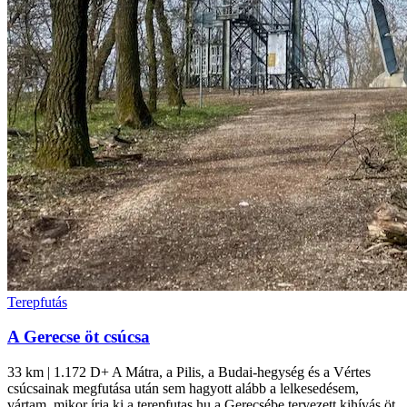
Terepfutás
A Gerecse öt csúcsa
33 km | 1.172 D+ A Mátra, a Pilis, a Budai-hegység és a Vértes
csúcsainak megfutása után sem hagyott alább a lelkesedésem,
vártam, mikor írja ki a terepfutas.hu a Gerecsébe tervezett kihívás öt