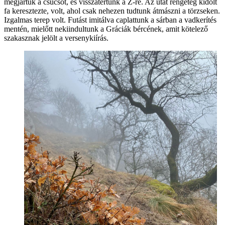
megjártuk a csúcsot, és visszatértünk a Z-re. Az utat rengeteg kidőlt
fa keresztezte, volt, ahol csak nehezen tudtunk átmászni a törzseken.
Izgalmas terep volt. Futást imitálva caplattunk a sárban a vadkerítés
mentén, mielőtt nekiindultunk a Gráciák bércének, amit kötelező
szakasznak jelölt a versenykiírás.