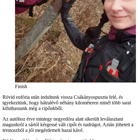
Finish
Rövid eufória után indultunk vissza Csákányospuszta felé, és
igyekeztünk, hogy hátralévő néhány kilométeren minél több sarat
kifuthassunk még a cipőnkből.
Az autóhoz érve mintegy negyedóra alatt sikerült leválasztani
magunkról a sártól kérgessé vált cipőt és nadrágot. Aztán jöhetett a
termoszból a jól megérdemelt hazai kávé.