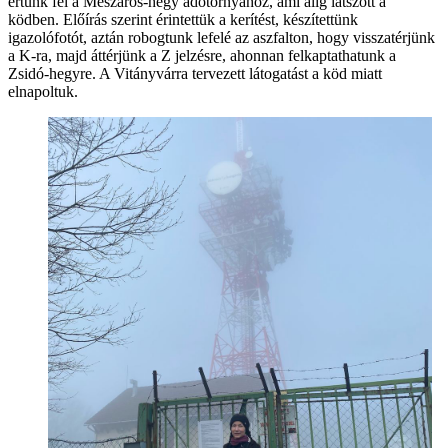
értünk fel a Mészáros-hegy adótornyához, ami alig látszott a
ködben. Előírás szerint érintettük a kerítést, készítettünk
igazolófotót, aztán robogtunk lefelé az aszfalton, hogy visszatérjünk
a K-ra, majd áttérjünk a Z jelzésre, ahonnan felkaptathatunk a
Zsidó-hegyre. A Vitányvárra tervezett látogatást a köd miatt
elnapoltuk.