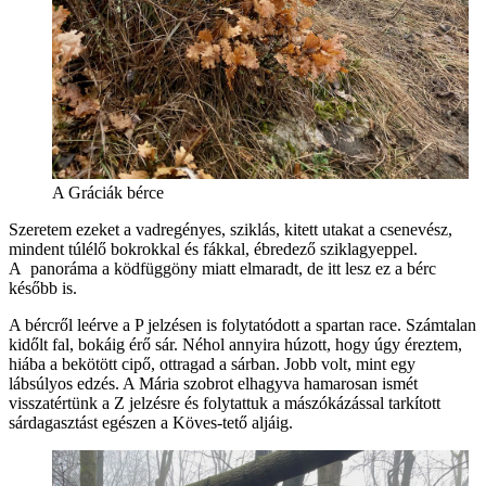
A Gráciák bérce
Szeretem ezeket a vadregényes, sziklás, kitett utakat a csenevész,
mindent túlélő bokrokkal és fákkal, ébredező sziklagyeppel.
A panoráma a ködfüggöny miatt elmaradt, de itt lesz ez a bérc
később is.
A bércről leérve a P jelzésen is folytatódott a spartan race. Számtalan
kidőlt fal, bokáig érő sár. Néhol annyira húzott, hogy úgy éreztem,
hiába a bekötött cipő, ottragad a sárban. Jobb volt, mint egy
lábsúlyos edzés. A Mária szobrot elhagyva hamarosan ismét
visszatértünk a Z jelzésre és folytattuk a mászókázással tarkított
sárdagasztást egészen a Köves-tető aljáig.