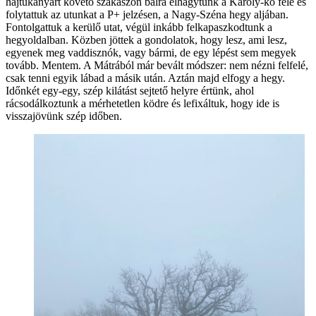
hajtűkanyart követő szakaszon balra elhagytunk a Károly-kő felé és
folytattuk az utunkat a P+ jelzésen, a Nagy-Széna hegy aljában.
Fontolgattuk a kerülő utat, végül inkább felkapaszkodtunk a
hegyoldalban. Közben jöttek a gondolatok, hogy lesz, ami lesz,
egyenek meg vaddisznók, vagy bármi, de egy lépést sem megyek
tovább. Mentem. A Mátrából már bevált módszer: nem nézni felfelé,
csak tenni egyik lábad a másik után. Aztán majd elfogy a hegy.
Időnkét egy-egy, szép kilátást sejtető helyre értünk, ahol
rácsodálkoztunk a mérhetetlen ködre és lefixáltuk, hogy ide is
visszajövünk szép időben.