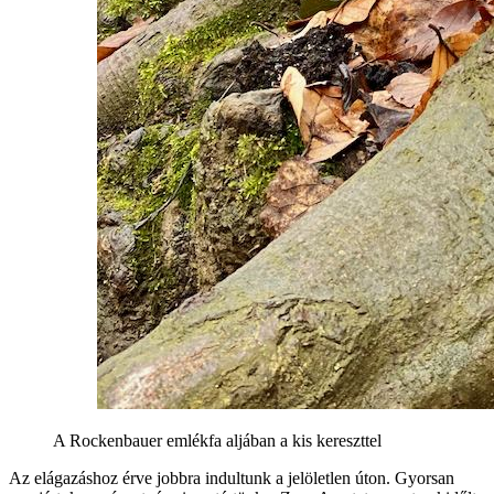
A Rockenbauer emlékfa aljában a kis kereszttel
Az elágazáshoz érve jobbra indultunk a jelöletlen úton. Gyorsan