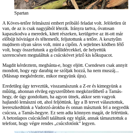
Spartan
A Köves-tetőre felmászni embert próbáló feladat volt. Jelöletlen út
van, de az is csak nagyjából létezik. Irányra tartva, óvatosan
kapaszkodva a meredek, kitett részeken, kerülgetve az itt-ott már
előbújt hóvirágot és téltemetőt, feljutottunk a tetőre. A kesztyűm
majdnem olyan sáros volt, mint a cipőm. A sejtelmes ködben félő
volt, hogy összefutunk a gyűrűlidércekkel, de helyettük
szerencsésen megtaláltuk a csúcskövet jelző kis kőkupacot.
Magdit kérdeztem, megbánta-e, hogy eljött. Csendesen csak annyit
mondott, hogy egy darabig ne szóljak hozzá, ha nem muszáj...
(Másnap megkérdezte, mikor megyünk újra).
Eredetileg úgy terveztük, visszamászunk a Z-re és kimegyünk a
műútig, ahonnan elvileg egyszerűbben megközelíthető a Tamás-
hegy, de úgy gondoltam, ha agyon ütnek, akkor sem vagyok
hajlandó lemászni ott, ahol feljöttünk. Így a B tervet választottuk,
leereszkedtünk a Vadorzó-árokba és onnan másztunk fel a negyedik
csúcsra, a Tamás-hegyre. Ez sem adta könnyen magát, de felértünk.
A betonlapos csúcskőnél találtunk egy téglát, annak támasztottuk a
telefont, hogy végre rendes „csúcsfotónk” legyen.