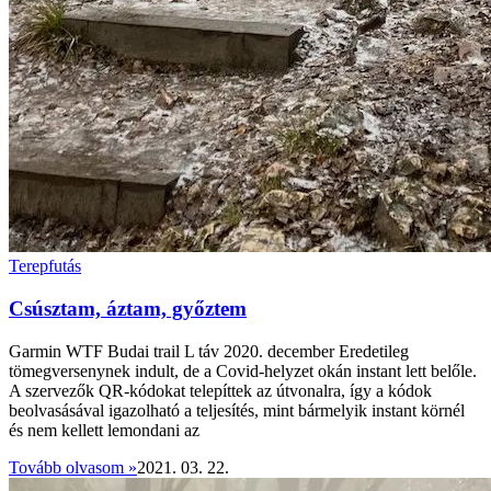
Terepfutás
Csúsztam, áztam, győztem
Garmin WTF Budai trail L táv 2020. december Eredetileg
tömegversenynek indult, de a Covid-helyzet okán instant lett belőle.
A szervezők QR-kódokat telepíttek az útvonalra, így a kódok
beolvasásával igazolható a teljesítés, mint bármelyik instant körnél
és nem kellett lemondani az
Tovább olvasom »
2021. 03. 22.