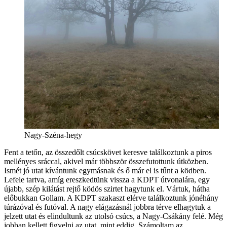
Nagy-Széna-hegy
Fent a tetőn, az összedőlt csúcskövet keresve találkoztunk a piros
mellényes sráccal, akivel már többször összefutottunk útközben.
Ismét jó utat kívántunk egymásnak és ő már el is tűnt a ködben.
Lefele tartva, amíg ereszkedtünk vissza a KDPT útvonalára, egy
újabb, szép kilátást rejtő ködös szirtet hagytunk el. Vártuk, hátha
előbukkan Gollam. A KDPT szakaszt elérve találkoztunk jónéhány
túrázóval és futóval. A nagy elágazásnál jobbra térve elhagytuk a
jelzett utat és elindultunk az utolsó csúcs, a Nagy-Csákány felé. Még
jobban kellett figyelni az utat, mint eddig. Számoltam az