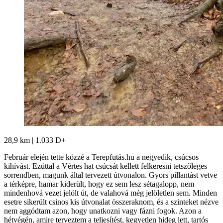
28,9 km | 1.033 D+
Február elején tette közzé a Terepfutás.hu a negyedik, csúcsos
kihívást. Ezúttal a Vértes hat csúcsát kellett felkeresni tetszőleges
sorrendben, magunk által tervezett útvonalon. Gyors pillantást vetve
a térképre, hamar kiderült, hogy ez sem lesz sétagalopp, nem
mindenhová vezet jelölt út, de valahová még jelöletlen sem. Minden
esetre sikerült csinos kis útvonalat összeraknom, és a szinteket nézve
nem aggódtam azon, hogy unatkozni vagy fázni fogok. Azon a
hétvégén, amire terveztem a teljesítést, kegyetlen hideg lett, tartós