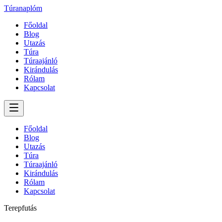
Túranaplóm
Főoldal
Blog
Utazás
Túra
Túraajánló
Kirándulás
Rólam
Kapcsolat
Főoldal
Blog
Utazás
Túra
Túraajánló
Kirándulás
Rólam
Kapcsolat
Terepfutás