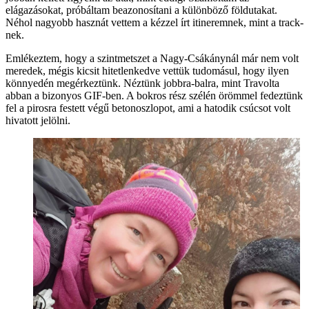
elágazásokat, próbáltam beazonosítani a különböző földutakat.
Néhol nagyobb hasznát vettem a kézzel írt itineremnek, mint a track-
nek.
Emlékeztem, hogy a szintmetszet a Nagy-Csákánynál már nem volt
meredek, mégis kicsit hitetlenkedve vettük tudomásul, hogy ilyen
könnyedén megérkeztünk. Néztünk jobbra-balra, mint Travolta
abban a bizonyos GIF-ben. A bokros rész szélén örömmel fedeztünk
fel a pirosra festett végű betonoszlopot, ami a hatodik csúcsot volt
hivatott jelölni.