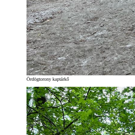
Ördögtorony kaptárkő