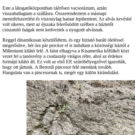
Este a látogatóközpontban ráérősen vacsoráztam, aztán
visszaballagtam a szállásra. Összerendeztem a másnapi
menetfelszerelést és viszonylag hamar lepihentem. Az alvás kevésbé
volt sikeres, mert az éjszaka felerősödött szélben a háztetőt
csiszatoló faágak nem kedveztek a nyugodt alvásnak.
Reggel dinamikusan készülődtem, és egy biztató baráti öleléssel
megerősítve, hét óra pár perckor el is indultam a közösségi háztól a
Milleniumi kilátó felé. A falut elhagyva a Kisamerika kőfülkéi közt
vezet fel a tanösvény a csodaszép virágos rétre, ahol az érdekes
formájú kilátó áll. Ez volt az első EP, szúróbélyegzővel igazolták,
hogy ott jártunk. A Berezdi pincesor felé mentünk tovább.
Hangulata van a pincesornak is, megér egy külön kirándulást.