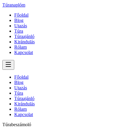
Túranaplóm
Főoldal
Blog
Utazás
Túra
Túraajánló
Kirándulás
Rólam
Kapcsolat
Főoldal
Blog
Utazás
Túra
Túraajánló
Kirándulás
Rólam
Kapcsolat
Túrabeszámoló