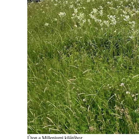
Úton a Milleniumi kilátóhoz