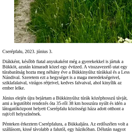
Cserépfalu, 2023. június 3.
Diákként, később fiatal anyukaként még a gyerekekkel is jártuk a
Bükköt, azután kimaradt közel egy évtized. A visszavezető utat egy
túrabarátság hozta meg néhány éve a Bükkinyúlsz túrákkal és a Less
Nándival. Szeretem ezt a hegységet is a maga meredekségeivel,
sziklafalaival, virágos rétjeivel, kedves falvaival, ahol kinyílik az
ember lelke.
Június elején újra bejártam a Bükkinyúlsz túrák középhosszú távját,
ami a legutóbbi rendezés óta 35-ről 38 km hosszúra nyúlt és idén a
látogatóközpont helyett Cserépfalu közösségi háza adott otthont a
rajt/cél helyszínének.
Pénteken érkeztem Cserépfalura, a Bükkaljára. Az erdőszélen volt a
szállásom, kissé távolabb a falutól, egy házikóban. Délután nagyot