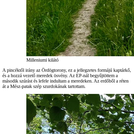
Milleniumi kilátó
A pincéktől irány az Ördögtorony, ez a jellegzetes formájú kaptárkő,
és a hozzá vezető meredek ösvény. Az EP-nál begyűjtöttem a
második szúrást és lefele indultam a meredeken. Az erdőből a réten
át a Mész-patak szép szurdokának tartottam.