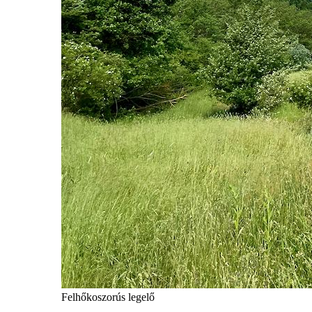
Felhőkoszorús legelő