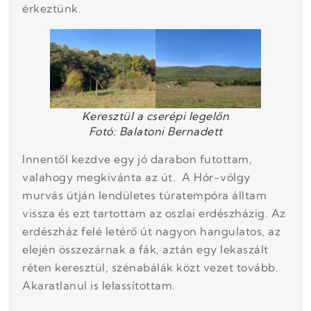
érkeztünk.
Keresztül a cserépi legelőn
Fotó: Balatoni Bernadett
Innentől kezdve egy jó darabon futottam,
valahogy megkívánta az út. A Hór-völgy
murvás útján lendületes túratempóra álltam
vissza és ezt tartottam az oszlai erdészházig. Az
erdészház felé letérő út nagyon hangulatos, az
elején összezárnak a fák, aztán egy lekaszált
réten keresztül, szénabálák közt vezet tovább.
Akaratlanul is lelassítottam.