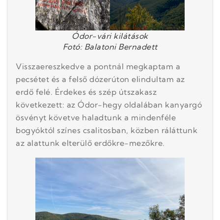
Ódor-vári kilátások
Fotó: Balatoni Bernadett
Visszaereszkedve a pontnál megkaptam a
pecsétet és a felső dózerúton elindultam az
erdő felé. Érdekes és szép útszakasz
következett: az Ódor-hegy oldalában kanyargó
ösvényt követve haladtunk a mindenféle
bogyóktól színes csalitosban, közben ráláttunk
az alattunk elterülő erdőkre-mezőkre.