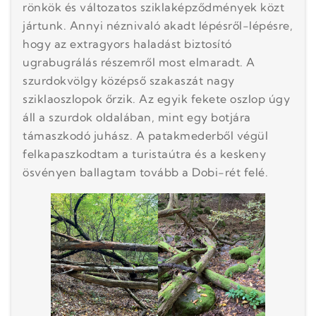
rönkök és változatos sziklaképződmények közt
jártunk. Annyi néznivaló akadt lépésről-lépésre,
hogy az extragyors haladást biztosító
ugrabugrálás részemről most elmaradt. A
szurdokvölgy középső szakaszát nagy
sziklaoszlopok őrzik. Az egyik fekete oszlop úgy
áll a szurdok oldalában, mint egy botjára
támaszkodó juhász. A patakmederből végül
felkapaszkodtam a turistaútra és a keskeny
ösvényen ballagtam tovább a Dobi-rét felé.