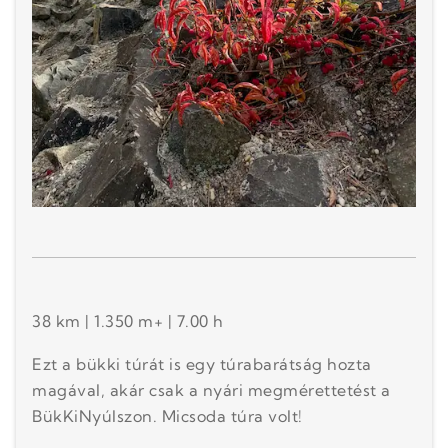
38 km | 1.350 m+ | 7.00 h
Ezt a bükki túrát is egy túrabarátság hozta
magával, akár csak a nyári megmérettetést a
BükKiNyúlszon. Micsoda túra volt!