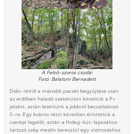
A Felső-szoros csodái
Fotó: Balatoni Bernadett
Dobi-rétről a második pecsét begyűjtése után
az erdőben haladó szekérúton követtük a P+
jelzést, aztán letértünk a jobbról becsatlakozó
S-re. Egy bokros részt követően érintettük a
cserépi legelőt, aztán a Hideg-kút-laposához
tartozó szép mezőn keresztül egy vízmosáshoz