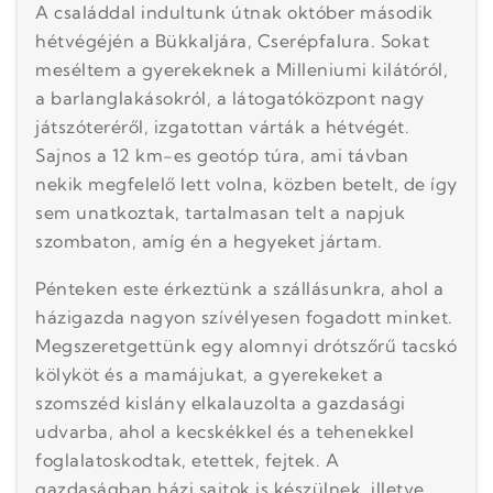
A családdal indultunk útnak október második
hétvégéjén a Bükkaljára, Cserépfalura. Sokat
meséltem a gyerekeknek a Milleniumi kilátóról,
a barlanglakásokról, a látogatóközpont nagy
játszóteréről, izgatottan várták a hétvégét.
Sajnos a 12 km-es geotóp túra, ami távban
nekik megfelelő lett volna, közben betelt, de így
sem unatkoztak, tartalmasan telt a napjuk
szombaton, amíg én a hegyeket jártam.
Pénteken este érkeztünk a szállásunkra, ahol a
házigazda nagyon szívélyesen fogadott minket.
Megszeretgettünk egy alomnyi drótszőrű tacskó
kölyköt és a mamájukat, a gyerekeket a
szomszéd kislány elkalauzolta a gazdasági
udvarba, ahol a kecskékkel és a tehenekkel
foglalatoskodtak, etettek, fejtek. A
gazdaságban házi sajtok is készülnek, illetve