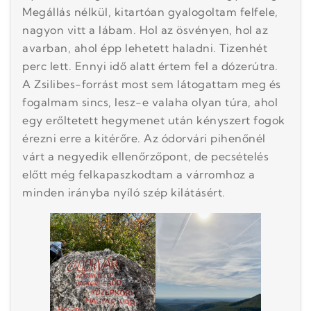
Megállás nélkül, kitartóan gyalogoltam felfele,
nagyon vitt a lábam. Hol az ösvényen, hol az
avarban, ahol épp lehetett haladni. Tizenhét
perc lett. Ennyi idő alatt értem fel a dózerútra.
A Zsilibes-forrást most sem látogattam meg és
fogalmam sincs, lesz-e valaha olyan túra, ahol
egy erőltetett hegymenet után kényszert fogok
érezni erre a kitérőre. Az ódorvári pihenőnél
várt a negyedik ellenőrzőpont, de pecsételés
előtt még felkapaszkodtam a várromhoz a
minden irányba nyíló szép kilátásért.