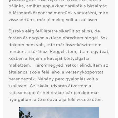
pálinka, amihez épp akkor darálták a birsalmát.
A látogatóközpontba mentünk vacsorázni, mire
visszaértünk, már jó meleg volt a szálláson.
Éjszaka elég felületesre sikerült az alvás, de
frissen és nagyon aktívan ébredtem reggel. Sok
dolgom nem volt, este már összekészítettem
mindent a túrához. Reggeliztem, ittam egy teát,
közben a férjem a kávéját kortyolgatta
mellettem. Háromnegyed hétkor elindultam az
általános iskola felé, ahol a versenyközpontot
berendezték. Néhány perc gyaloglás volt a
szállástól. Az iskola udvarán átvettem a
rajtcsomagot és hét órakor pár perckor már
nyargaltam a Cserépváralja felé vezető úton.