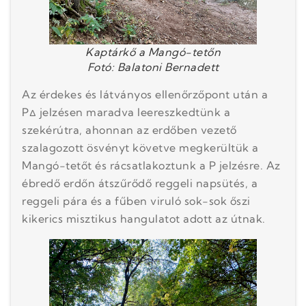
Kaptárkő a Mangó-tetőn
Fotó: Balatoni Bernadett
Az érdekes és látványos ellenőrzőpont után a
P∆ jelzésen maradva leereszkedtünk a
szekérútra, ahonnan az erdőben vezető
szalagozott ösvényt követve megkerültük a
Mangó-tetőt és rácsatlakoztunk a P jelzésre. Az
ébredő erdőn átszűrődő reggeli napsütés, a
reggeli pára és a fűben viruló sok-sok őszi
kikerics misztikus hangulatot adott az útnak.