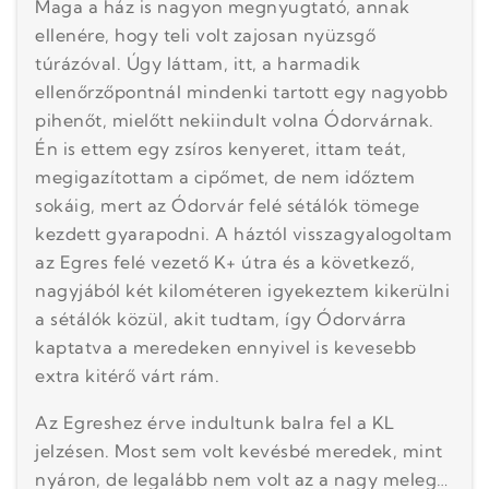
Maga a ház is nagyon megnyugtató, annak
ellenére, hogy teli volt zajosan nyüzsgő
túrázóval. Úgy láttam, itt, a harmadik
ellenőrzőpontnál mindenki tartott egy nagyobb
pihenőt, mielőtt nekiindult volna Ódorvárnak.
Én is ettem egy zsíros kenyeret, ittam teát,
megigazítottam a cipőmet, de nem időztem
sokáig, mert az Ódorvár felé sétálók tömege
kezdett gyarapodni. A háztól visszagyalogoltam
az Egres felé vezető K+ útra és a következő,
nagyjából két kilométeren igyekeztem kikerülni
a sétálók közül, akit tudtam, így Ódorvárra
kaptatva a meredeken ennyivel is kevesebb
extra kitérő várt rám.
Az Egreshez érve indultunk balra fel a KL
jelzésen. Most sem volt kevésbé meredek, mint
nyáron, de legalább nem volt az a nagy meleg…