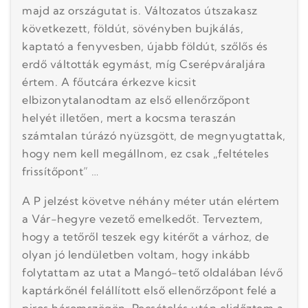
majd az országutat is. Változatos útszakasz
következett, földút, sövényben bujkálás,
kaptató a fenyvesben, újabb földút, szőlős és
erdő váltották egymást, míg Cserépváraljára
értem. A főutcára érkezve kicsit
elbizonytalanodtam az első ellenőrzőpont
helyét illetően, mert a kocsma teraszán
számtalan túrázó nyüzsgött, de megnyugtattak,
hogy nem kell megállnom, ez csak „feltételes
frissítőpont” …
A P jelzést követve néhány méter után elértem
a Vár-hegyre vezető emelkedőt. Terveztem,
hogy a tetőről teszek egy kitérőt a várhoz, de
olyan jó lendületben voltam, hogy inkább
folytattam az utat a Mangó-tető oldalában lévő
kaptárkőnél felállított első ellenőrzőpont felé a
piros háromszögön. Pecsételés után elidőztem a