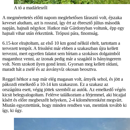
A tó a madárlesről
A megmérettetés előtti napom meglehetősen fárasztó volt, éjszaka
keveset aludtam, azt is rosszul, így ért az ébresztő július második
napján, hajnali négykor. Hatkor már Gárdonyban voltunk, épp egy
hajnali vihar után érkeztünk. Trópusi pára, finomság.
6.15-kor elrajtoltam, az első 10 km gond nélkül eltelt, tartottam a
tervezett tempót. A frissítést már ebben a szakaszban újra kellett
tervezni, mert egyetlen falatot sem bírtam a szokásos dolgaimból
magamhoz venni, az izonak pedig már a szagától is hányingerem
volt. Nem szokott ilyen gond lenni. Gyorsan meg kellett oldani,
maradt hát a zselé és az ásványvíz okosan beosztva.
Reggel hétkor a nap már elég magasan volt, árnyék sehol, és jött a
pákozdi emelkedő a 10-14 km szakaszon. Ez a szakasz az
országútra esett, végig jöttek szemből az autók. Az emelkedő végén
kicsit belegyalogoltam. Felérve találkoztam a férjemmel, aki bicajjal
kísért és előre megbeszélt helyeken, 2-4 kilométerenként megvárt.
Miután egyeztettünk, hogy minden rendben van, mentünk tovább ki
így, ki úgy.