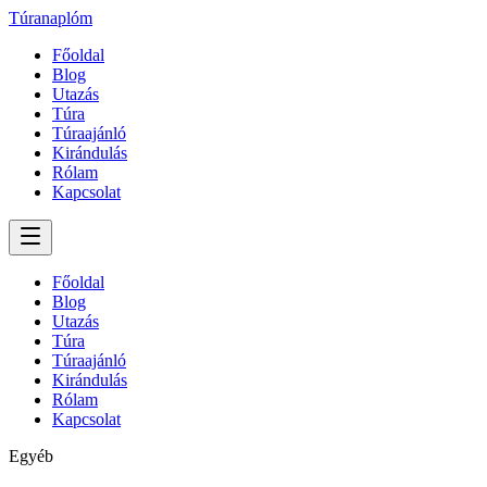
Túranaplóm
Főoldal
Blog
Utazás
Túra
Túraajánló
Kirándulás
Rólam
Kapcsolat
Főoldal
Blog
Utazás
Túra
Túraajánló
Kirándulás
Rólam
Kapcsolat
Egyéb