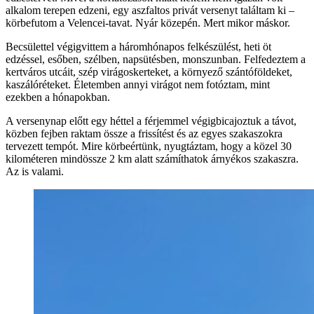
alkalom terepen edzeni, egy aszfaltos privát versenyt találtam ki –
körbefutom a Velencei-tavat. Nyár közepén. Mert mikor máskor.
Becsülettel végigvittem a háromhónapos felkészülést, heti öt
edzéssel, esőben, szélben, napsütésben, monszunban. Felfedeztem a
kertváros utcáit, szép virágoskerteket, a környező szántóföldeket,
kaszálóréteket. Életemben annyi virágot nem fotóztam, mint
ezekben a hónapokban.
A versenynap előtt egy héttel a férjemmel végigbicajoztuk a távot,
közben fejben raktam össze a frissítést és az egyes szakaszokra
tervezett tempót. Mire körbeértünk, nyugtáztam, hogy a közel 30
kilométeren mindössze 2 km alatt számíthatok árnyékos szakaszra.
Az is valami.