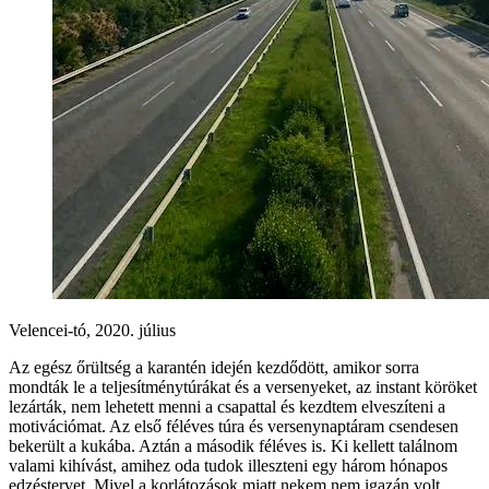
Velencei-tó, 2020. július
Az egész őrültség a karantén idején kezdődött, amikor sorra
mondták le a teljesítménytúrákat és a versenyeket, az instant köröket
lezárták, nem lehetett menni a csapattal és kezdtem elveszíteni a
motivációmat. Az első féléves túra és versenynaptáram csendesen
bekerült a kukába. Aztán a második féléves is. Ki kellett találnom
valami kihívást, amihez oda tudok illeszteni egy három hónapos
edzéstervet. Mivel a korlátozások miatt nekem nem igazán volt