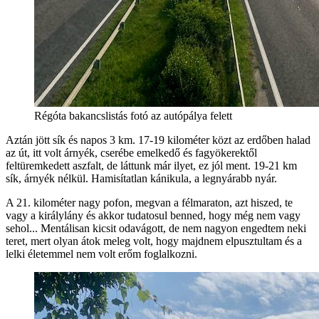
Régóta bakancslistás fotó az autópálya felett
Aztán jött sík és napos 3 km. 17-19 kilométer közt az erdőben halad
az út, itt volt árnyék, cserébe emelkedő és fagyökerektől
feltüremkedett aszfalt, de láttunk már ilyet, ez jól ment. 19-21 km
sík, árnyék nélkül. Hamisítatlan kánikula, a legnyárabb nyár.
A 21. kilométer nagy pofon, megvan a félmaraton, azt hiszed, te
vagy a királylány és akkor tudatosul benned, hogy még nem vagy
sehol... Mentálisan kicsit odavágott, de nem nagyon engedtem neki
teret, mert olyan átok meleg volt, hogy majdnem elpusztultam és a
lelki életemmel nem volt erőm foglalkozni.