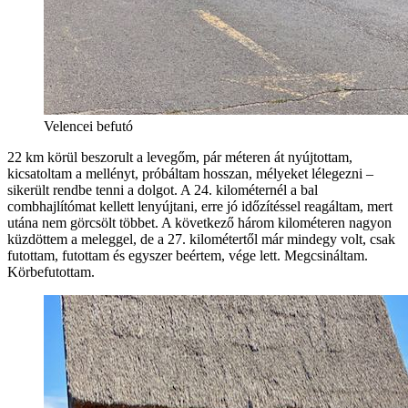
Velencei befutó
22 km körül beszorult a levegőm, pár méteren át nyújtottam,
kicsatoltam a mellényt, próbáltam hosszan, mélyeket lélegezni –
sikerült rendbe tenni a dolgot. A 24. kilométernél a bal
combhajlítómat kellett lenyújtani, erre jó időzítéssel reagáltam, mert
utána nem görcsölt többet. A következő három kilométeren nagyon
küzdöttem a meleggel, de a 27. kilométertől már mindegy volt, csak
futottam, futottam és egyszer beértem, vége lett. Megcsináltam.
Körbefutottam.