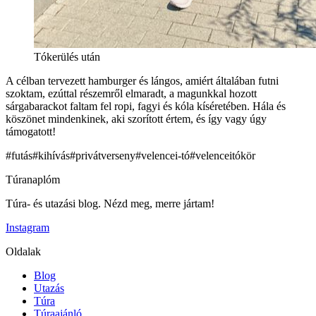
Tókerülés után
A célban tervezett hamburger és lángos, amiért általában futni
szoktam, ezúttal részemről elmaradt, a magunkkal hozott
sárgabarackot faltam fel ropi, fagyi és kóla kíséretében. Hála és
köszönet mindenkinek, aki szorított értem, és így vagy úgy
támogatott!
#
futás
#
kihívás
#
privátverseny
#
velencei-tó
#
velenceitókör
Túranaplóm
Túra- és utazási blog. Nézd meg, merre jártam!
Instagram
Oldalak
Blog
Utazás
Túra
Túraajánló