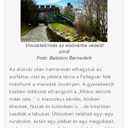
Visszatekintés az alsóvárba vezető
útról
Fotó: Balatoni Bernadett
Az alsóvár után hamarosan elhagytuk az
aszfaltos utat és jobbra térve a Fellegvár felé
indultunk a meredek ösvényen. A gyerekektől
közben többször elhangzott a „Miikor éérünk
máár oda…” c. klasszikus kérdés, közben
éheztek, fáztak és különben is…, de kitartóan
szedték a lábukat. Útközben találtak egy-egy
túrabotot, aztán egy jobbat és egy mégjobbat,