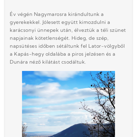
Év végén Nagymarosra kirándultunk a
gyerekekkel. Jólesett együtt kimozdulni a
karácsonyi ünnepek után, élveztük a téli szünet
napjainak kötetlenségét. Hideg, de szép,
napsütéses időben sétáltunk fel Lator-völgyből
a Kapás-hegy oldalába a piros jelzésen és a
Dunára néző kilátást csodáltuk.