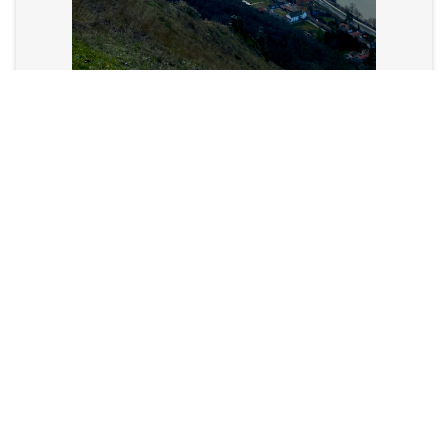
Kilátás a Visegrádi várból
Fotó: Balatoni Bernadett
A vár melletti bazársor büféjében terveztünk
késői ebédet, de nem volt nyitva, így a kéktúra
útvonalán visszabaktattunk a part felé. A
visszafele út is tartogatott érdekességet, két
különösen szép sziklaképződményt is
láthattunk, illetve a kálváriához tartozó barokk
kápolnát, ami egészen sajátságos megoldással
épült hozzá az andezitfalhoz.