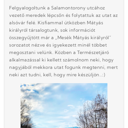
Felgyalogoltunk a Salamontorony utcához
vezető meredek lépcsőn és folytattuk az utat az
alsóvár felé. Kisfiammal útközben Mátyás
királyról társalogtunk, sok információt
összegyűjtött már a „Mesék Mátyás királyról”
sorozatot nézve és igyekezett minél többet
megosztani velünk. Közben a Természetjáró
alkalmazással ki kellett számolnom neki, hogy
nagyjából mekkora utat fogunk megtenni, mert
neki azt tudni, kell, hogy mire készüljön…:)