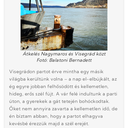
Átkelés Nagymaros és Visegrád közt
Fotó: Balatoni Bernadett
Visegrádon partot érve mintha egy másik
világba kerültünk volna – a nap el-elbújkált, az
ég egyre jobban felhősödött és kellemetlen,
hideg, erős szél fújt. A vár felé indultunk a parti
úton, a gyerekek a gát tetején bohóckodtak.
Őket nem annyira zavarta a kellemetlen idő, de
én bíztam abban, hogy a partot elhagyva
kevésbé érezzük majd a szél erejét.