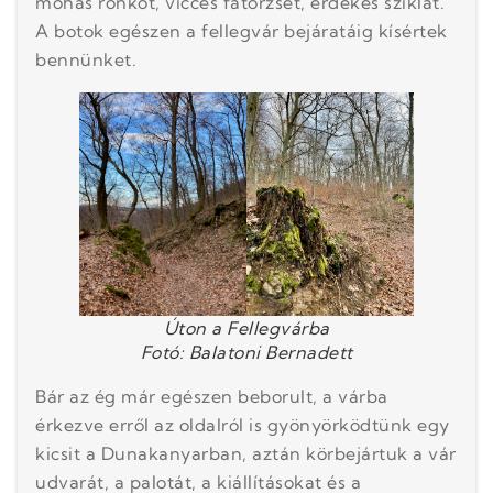
mohás rönköt, vicces fatörzset, érdekes sziklát.
A botok egészen a fellegvár bejáratáig kísértek
bennünket.
Úton a Fellegvárba
Fotó: Balatoni Bernadett
Bár az ég már egészen beborult, a várba
érkezve erről az oldalról is gyönyörködtünk egy
kicsit a Dunakanyarban, aztán körbejártuk a vár
udvarát, a palotát, a kiállításokat és a