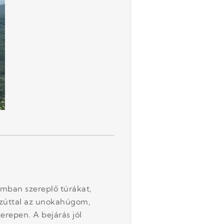
mban szereplő túrákat,
 ezúttal az unokahúgom,
erepen. A bejárás jól