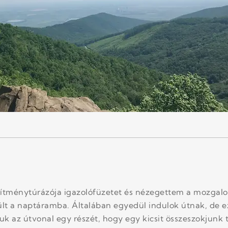
ítménytúrázója igazolófüzetet és nézegettem a mozgalo
erült a naptáramba. Általában egyedül indulok útnak, de
uk az útvonal egy részét, hogy egy kicsit összeszokjunk t