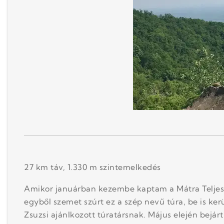
27 km táv, 1.330 m szintemelkedés
Amikor januárban kezembe kaptam a Mátra Teljes
egyből szemet szúrt ez a szép nevű túra, be is k
Zsuzsi ajánlkozott túratársnak. Május elején bejárt