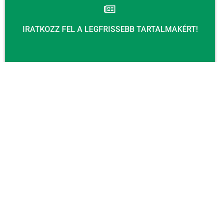
IRATKOZZ FEL A LEGFRISSEBB TARTALMAKÉRT!
Email
KÜLDÉS
KAPCSOLAT
Email