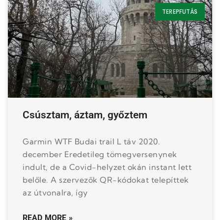
TEREPFUTÁS
Csúsztam, áztam, győztem
Garmin WTF Budai trail L táv 2020.
december Eredetileg tömegversenynek
indult, de a Covid-helyzet okán instant lett
belőle. A szervezők QR-kódokat telepíttek
az útvonalra, így
READ MORE »