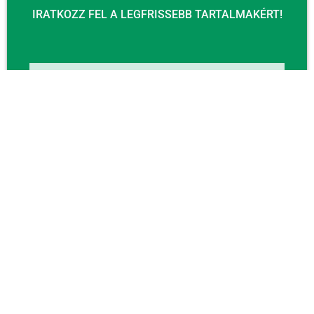
IRATKOZZ FEL A LEGFRISSEBB TARTALMAKÉRT!
Email
KÜLDÉS
KAPCSOLAT
Email