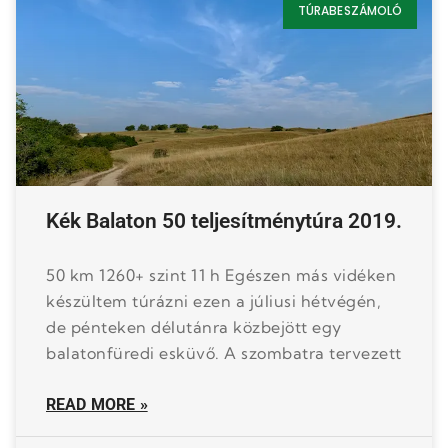
TÚRABESZÁMOLÓ
Kék Balaton 50 teljesítménytúra 2019.
50 km 1260+ szint 11 h Egészen más vidéken
készültem túrázni ezen a júliusi hétvégén,
de pénteken délutánra közbejött egy
balatonfüredi esküvő. A szombatra tervezett
READ MORE »