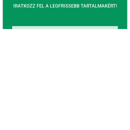
IRATKOZZ FEL A LEGFRISSEBB TARTALMAKÉRT!
Email
KÜLDÉS
KAPCSOLAT
Email