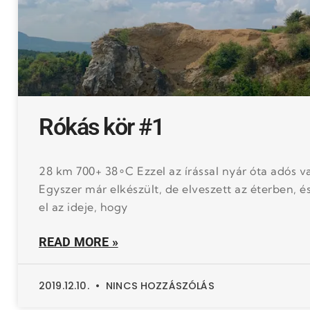
Rókás kör #1
28 km 700+ 38∘C Ezzel az írással nyár óta adós v
Egyszer már elkészült, de elveszett az éterben, és
el az ideje, hogy
READ MORE »
2019.12.10.
NINCS HOZZÁSZÓLÁS