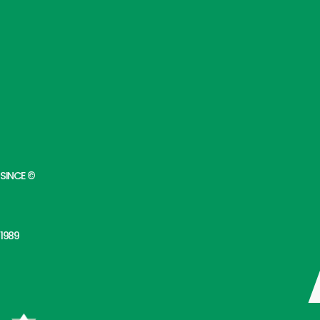
SINCE ©
1989