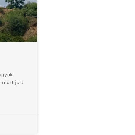
agyok.
 most jött