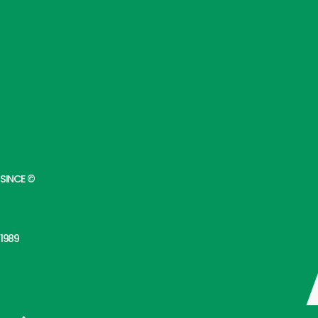
SINCE ©
1989