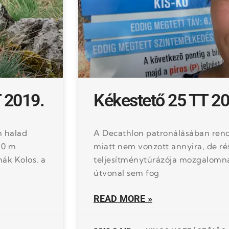
 2019.
Kékestető 25 TT 20
n halad
A Decathlon patronálásában rend
30 m
miatt nem vonzott annyira, de ré
ák Kolos, a
teljesítménytúrázója mozgalomna
útvonal sem fog
READ MORE »