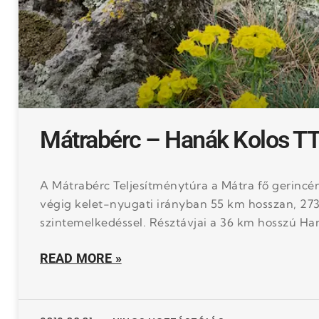
Mátrabérc – Hanák Kolos TT
A Mátrabérc Teljesítménytúra a Mátra fő gerincé
végig kelet-nyugati irányban 55 km hosszan, 27
szintemelkedéssel. Résztávjai a 36 km hosszú Han
READ MORE »