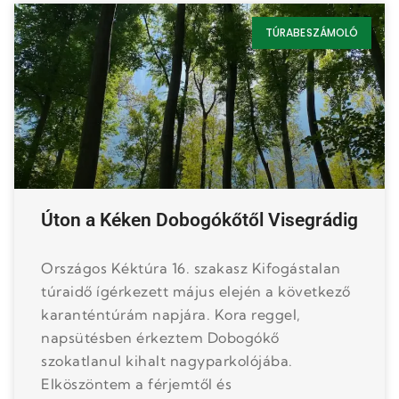
TÚRABESZÁMOLÓ
Úton a Kéken Dobogókőtől Visegrádig
Országos Kéktúra 16. szakasz Kifogástalan
túraidő ígérkezett május elején a következő
karanténtúrám napjára. Kora reggel,
napsütésben érkeztem Dobogókő
szokatlanul kihalt nagyparkolójába.
Elköszöntem a férjemtől és