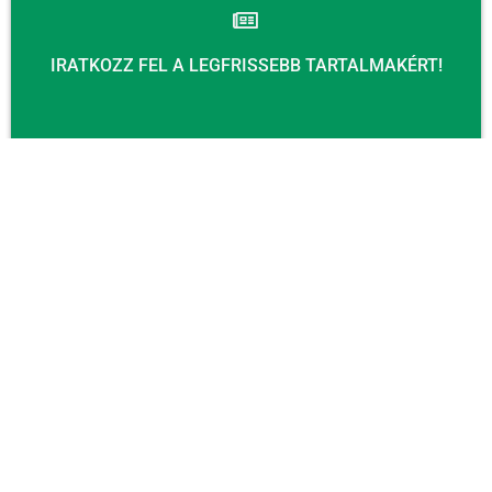
IRATKOZZ FEL A LEGFRISSEBB TARTALMAKÉRT!
Email
KÜLDÉS
KAPCSOLAT
Email