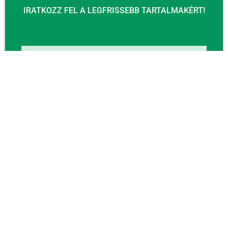
IRATKOZZ FEL A LEGFRISSEBB TARTALMAKÉRT!
Email
KÜLDÉS
KAPCSOLAT
Email