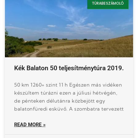
TÚRABESZÁMOLÓ
Kék Balaton 50 teljesítménytúra 2019.
50 km 1260+ szint 11 h Egészen más vidéken
készültem túrázni ezen a júliusi hétvégén,
de pénteken délutánra közbejött egy
balatonfüredi esküvő. A szombatra tervezett
READ MORE »