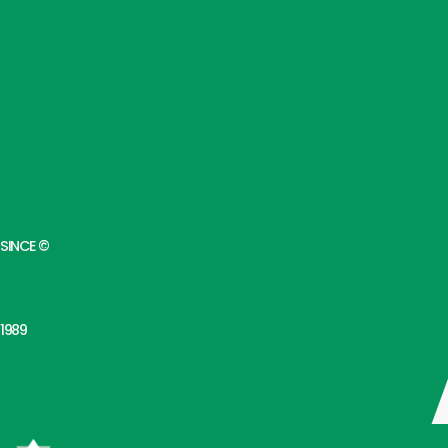
SINCE ©
1989