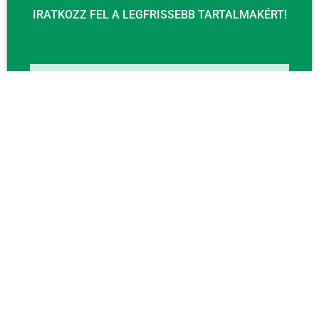
IRATKOZZ FEL A LEGFRISSEBB TARTALMAKÉRT!
Email
KÜLDÉS
KAPCSOLAT
Email