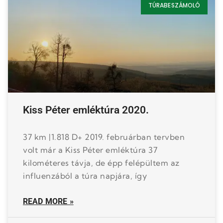
TÚRABESZÁMOLÓ
Kiss Péter emléktúra 2020.
37 km |1.818 D+ 2019. februárban tervben
volt már a Kiss Péter emléktúra 37
kilométeres távja, de épp felépültem az
influenzából a túra napjára, így
READ MORE »