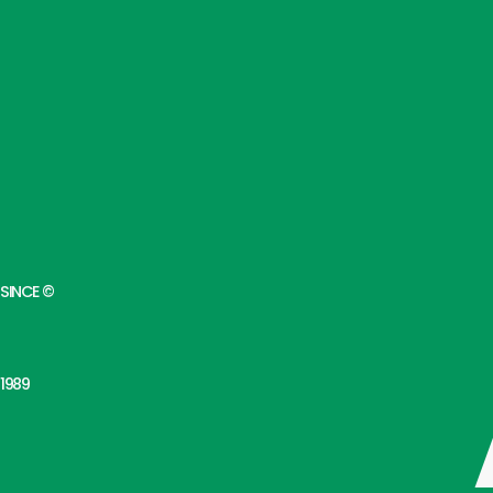
SINCE ©
1989