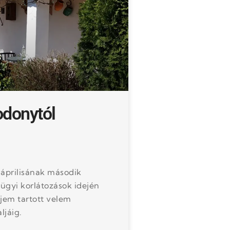
odonytól
 áprilisának második
yügyi korlátozások idején
rjem tartott velem
ljáig.