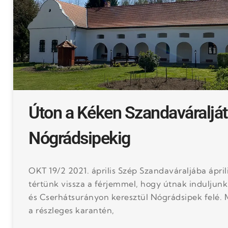
Úton a Kéken Szandaváralját
Nógrádsipekig
OKT 19/2 2021. április Szép Szandaváraljába ápril
tértünk vissza a férjemmel, hogy útnak induljun
és Cserhátsurányon keresztül Nógrádsipek felé. 
a részleges karantén,