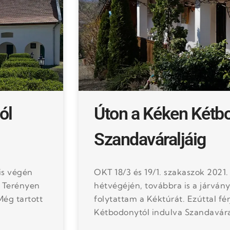
ól
Úton a Kéken Kétb
Szandaváraljáig
is végén
OKT 18/3 és 19/1. szakaszok 2021.
k Terényen
hétvégéjén, továbbra is a járván
Még tartott
folytattam a Kéktúrát. Ezúttal fé
Kétbodonytól indulva Szandavára