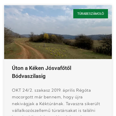
TÚRABESZÁMOLÓ
Úton a Kéken Jósvafőtől
Bódvaszilasig
OKT 24/2. szakasz 2019. április Régóta
mocorgott már bennem, hogy újra
nekivágjak a Kéktúrának. Tavaszra sikerült
vállalkozószellemű túratársakat is találni