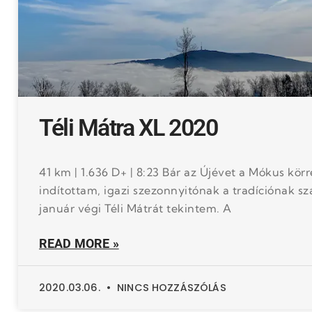
Téli Mátra XL 2020
41 km | 1.636 D+ | 8:23 Bár az Újévet a Mókus körr
indítottam, igazi szezonnyitónak a tradíciónak s
január végi Téli Mátrát tekintem. A
READ MORE »
2020.03.06.
NINCS HOZZÁSZÓLÁS