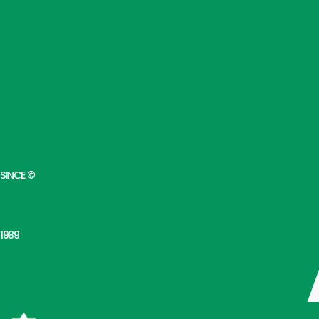
SINCE ©
1989