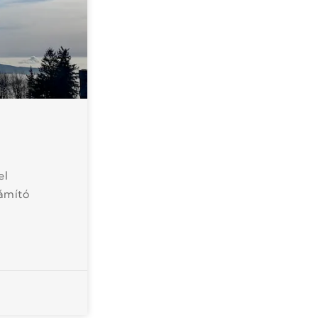
el
zámító