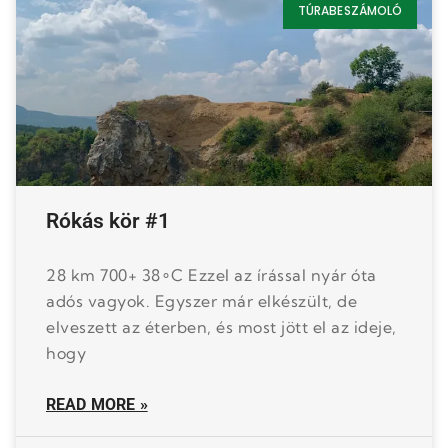
TÚRABESZÁMOLÓ
Rókás kör #1
28 km 700+ 38∘C Ezzel az írással nyár óta
adós vagyok. Egyszer már elkészült, de
elveszett az éterben, és most jött el az ideje,
hogy
READ MORE »