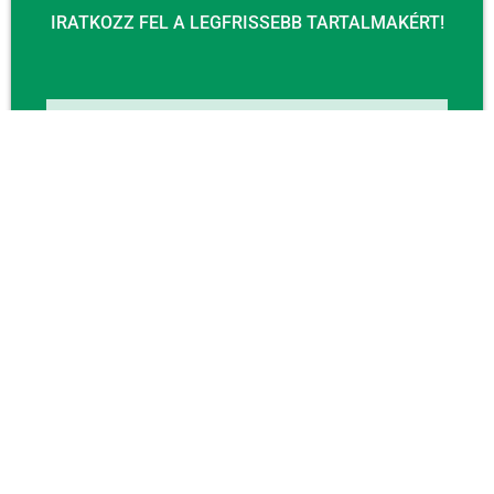
IRATKOZZ FEL A LEGFRISSEBB TARTALMAKÉRT!
Email
KÜLDÉS
KAPCSOLAT
Email