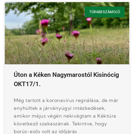
TÚRABESZÁMOLÓ
Úton a Kéken Nagymarostól Kisinócig
OKT17/1.
Még tartott a koronavírus regnálása, de már
enyhültek a járványügyi intézkedések,
amikor május végén nekivágtam a Kéktúra
következő szakaszának. Tekintve, hogy
borús-esős volt az időjárás