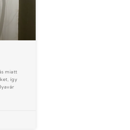
ás miatt
ket, így
lyavár