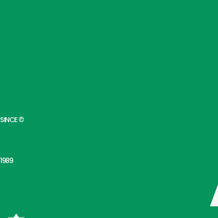
SINCE ©
1989