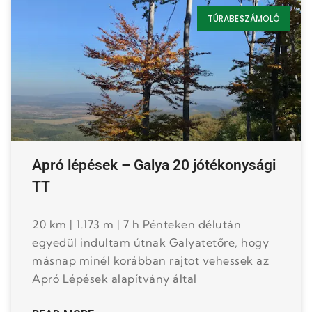
TÚRABESZÁMOLÓ
Apró lépések – Galya 20 jótékonysági
TT
20 km | 1.173 m | 7 h Pénteken délután
egyedül indultam útnak Galyatetőre, hogy
másnap minél korábban rajtot vehessek az
Apró Lépések alapítvány által