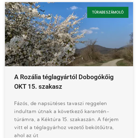
TÚRABESZÁMOLÓ
A Rozália téglagyártól Dobogókőig
OKT 15. szakasz
Fázós, de napsütéses tavaszi reggelen
indultam útnak a következő karantén-
túrámra, a Kéktúra 15. szakaszán. A férjem
vitt el a téglagyárhoz vezető bekötőútra,
ahol az út