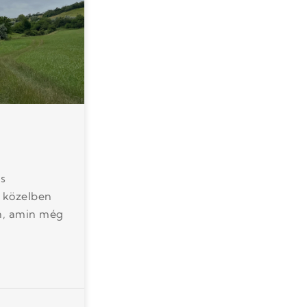
s
a közelben
on, amin még