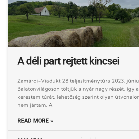
A déli part rejtett kincsei
Zamárdi-Viadukt 28 teljesítménytúra 2023. júniu
Balatonvilágoson töltjük a nyár nagy részét, így 
kerestem túrát, lehetőség szerint olyan útvonal
nem jártam. A
READ MORE »