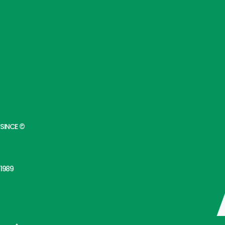
SINCE ©
1989