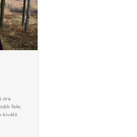
6 óra
dik fele,
 kiváló