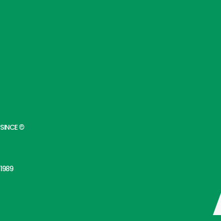
SINCE ©
1989