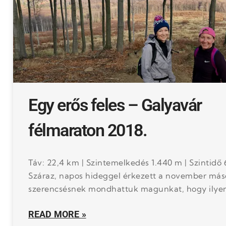
Egy erős feles – Galyavár
félmaraton 2018.
Táv: 22,4 km | Szintemelkedés 1.440 m | Szintidő 
Száraz, napos hideggel érkezett a november máso
szerencsésnek mondhattuk magunkat, hogy ilyen
READ MORE »