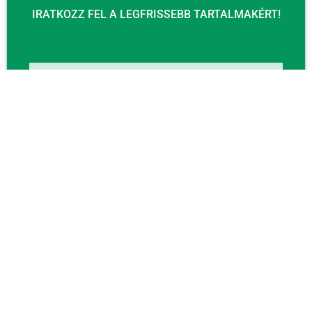
IRATKOZZ FEL A LEGFRISSEBB TARTALMAKÉRT!
Email
KÜLDÉS
KAPCSOLAT
Email