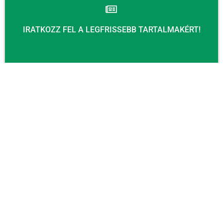
IRATKOZZ FEL A LEGFRISSEBB TARTALMAKÉRT!
Email
KÜLDÉS
KAPCSOLAT
Email