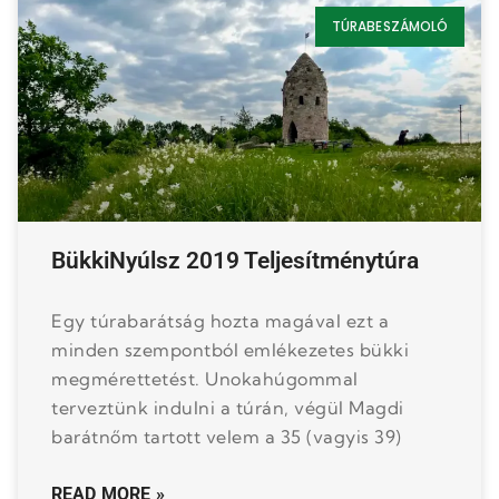
TÚRABESZÁMOLÓ
BükkiNyúlsz 2019 Teljesítménytúra
Egy túrabarátság hozta magával ezt a
minden szempontból emlékezetes bükki
megmérettetést. Unokahúgommal
terveztünk indulni a túrán, végül Magdi
barátnőm tartott velem a 35 (vagyis 39)
READ MORE »