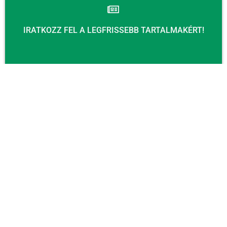
IRATKOZZ FEL A LEGFRISSEBB TARTALMAKÉRT!
Email
KÜLDÉS
KAPCSOLAT
Email