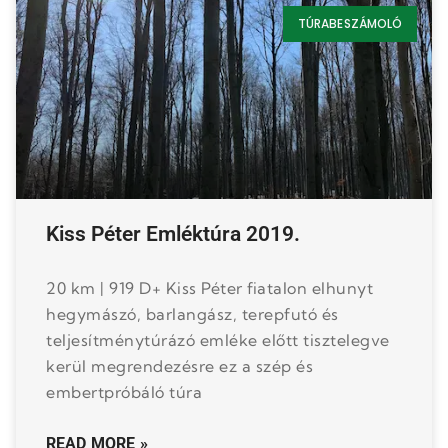
TÚRABESZÁMOLÓ
Kiss Péter Emléktúra 2019.
20 km | 919 D+ Kiss Péter fiatalon elhunyt
hegymászó, barlangász, terepfutó és
teljesítménytúrázó emléke előtt tisztelegve
kerül megrendezésre ez a szép és
embertpróbáló túra
READ MORE »