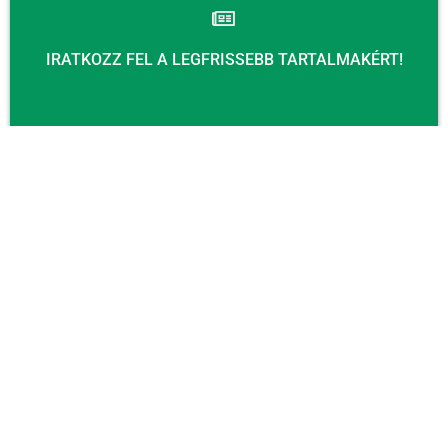
IRATKOZZ FEL A LEGFRISSEBB TARTALMAKÉRT!
Email
KÜLDÉS
KAPCSOLAT
Email