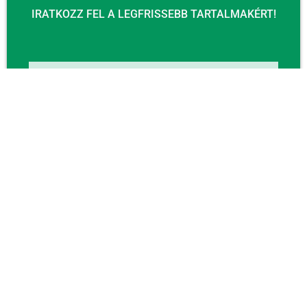
IRATKOZZ FEL A LEGFRISSEBB TARTALMAKÉRT!
Email
KÜLDÉS
KAPCSOLAT
Email