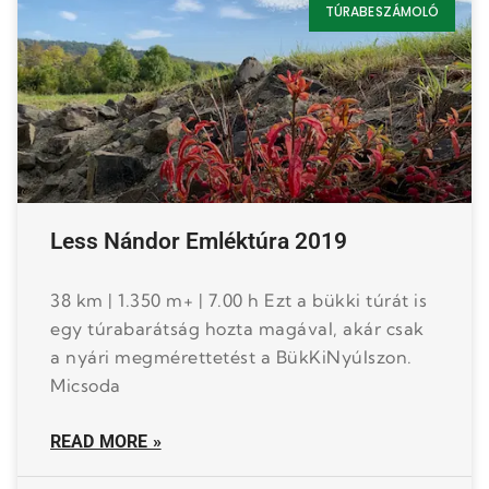
TÚRABESZÁMOLÓ
Less Nándor Emléktúra 2019
38 km | 1.350 m+ | 7.00 h Ezt a bükki túrát is
egy túrabarátság hozta magával, akár csak
a nyári megmérettetést a BükKiNyúlszon.
Micsoda
READ MORE »