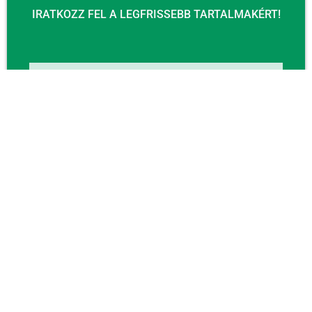
IRATKOZZ FEL A LEGFRISSEBB TARTALMAKÉRT!
Email
KÜLDÉS
KAPCSOLAT
Email