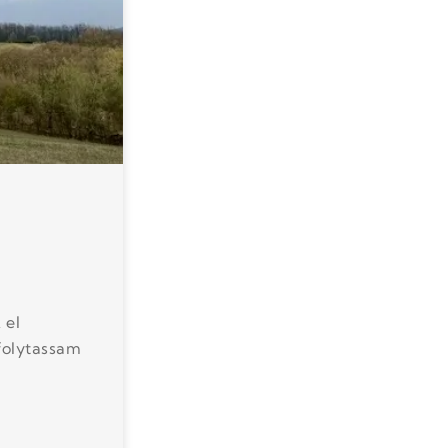
 el
 folytassam