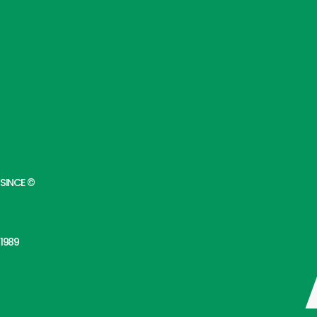
SINCE ©
1989