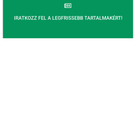
IRATKOZZ FEL A LEGFRISSEBB TARTALMAKÉRT!
Email
KÜLDÉS
KAPCSOLAT
Email