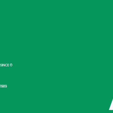
SINCE ©
1989