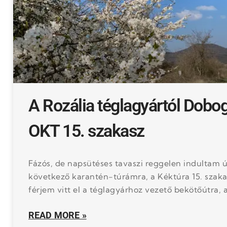
A Rozália téglagyártól Dobo
OKT 15. szakasz
Fázós, de napsütéses tavaszi reggelen indultam 
következő karantén-túrámra, a Kéktúra 15. szaka
férjem vitt el a téglagyárhoz vezető bekötőútra, a
READ MORE »