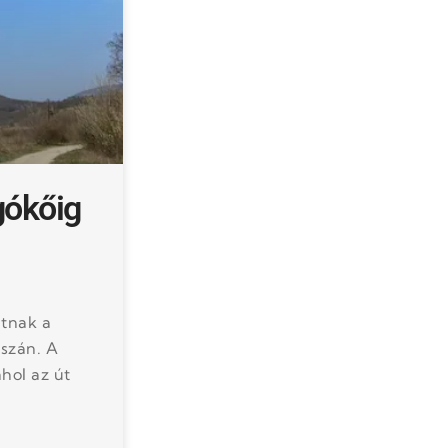
gókőig
útnak a
szán. A
hol az út