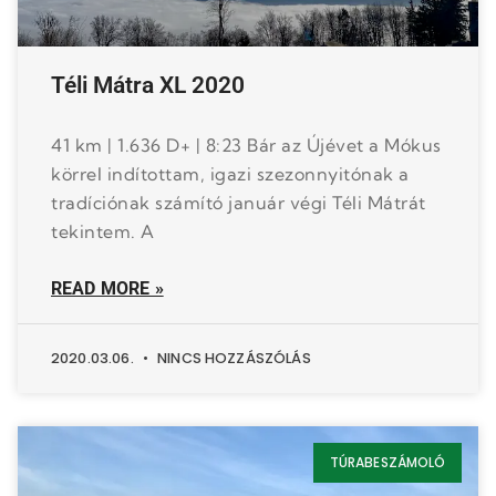
Téli Mátra XL 2020
41 km | 1.636 D+ | 8:23 Bár az Újévet a Mókus
körrel indítottam, igazi szezonnyitónak a
tradíciónak számító január végi Téli Mátrát
tekintem. A
READ MORE »
2020.03.06.
NINCS HOZZÁSZÓLÁS
TÚRABESZÁMOLÓ