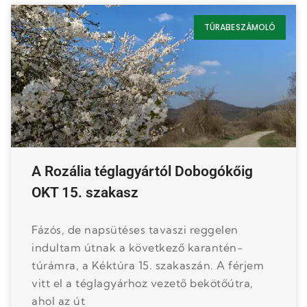
TÚRABESZÁMOLÓ
A Rozália téglagyártól Dobogókőig
OKT 15. szakasz
Fázós, de napsütéses tavaszi reggelen
indultam útnak a következő karantén-
túrámra, a Kéktúra 15. szakaszán. A férjem
vitt el a téglagyárhoz vezető bekötőútra,
ahol az út