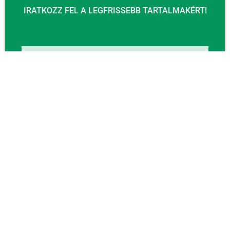
IRATKOZZ FEL A LEGFRISSEBB TARTALMAKÉRT!
Email
KÜLDÉS
KAPCSOLAT
Email