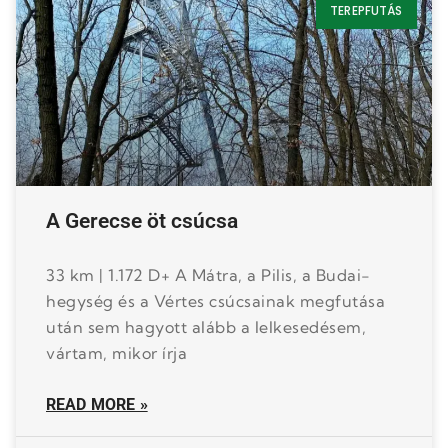
TEREPFUTÁS
A Gerecse öt csúcsa
33 km | 1.172 D+ A Mátra, a Pilis, a Budai-
hegység és a Vértes csúcsainak megfutása
után sem hagyott alább a lelkesedésem,
vártam, mikor írja
READ MORE »