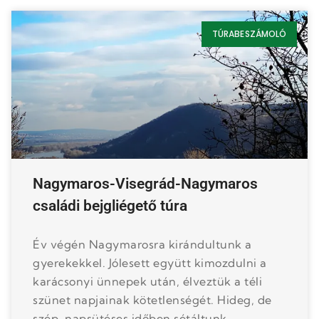
TÚRABESZÁMOLÓ
Nagymaros-Visegrád-Nagymaros
családi bejgliégető túra
Év végén Nagymarosra kirándultunk a
gyerekekkel. Jólesett együtt kimozdulni a
karácsonyi ünnepek után, élveztük a téli
szünet napjainak kötetlenségét. Hideg, de
szép, napsütéses időben sétáltunk