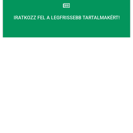
IRATKOZZ FEL A LEGFRISSEBB TARTALMAKÉRT!
Email
KÜLDÉS
KAPCSOLAT
Email