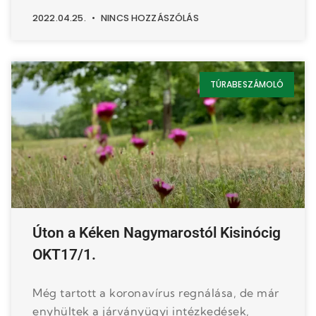
2022.04.25.
NINCS HOZZÁSZÓLÁS
TÚRABESZÁMOLÓ
Úton a Kéken Nagymarostól Kisinócig
OKT17/1.
Még tartott a koronavírus regnálása, de már
enyhültek a járványügyi intézkedések,