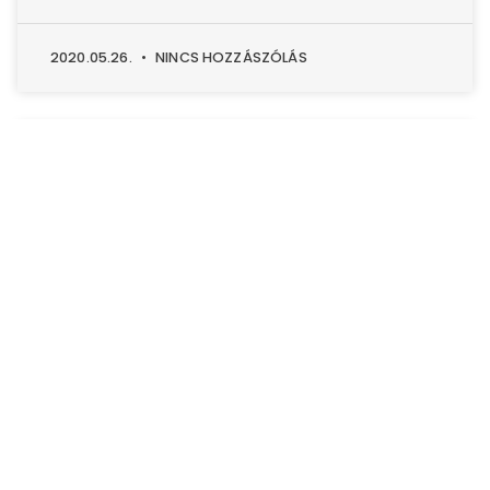
2020.05.26.
NINCS HOZZÁSZÓLÁS
TÚRABESZÁMOLÓ
Hűvösvölgytől a Rozália téglagyárig
OKT 14. szakasz
14,66 km | 511 D+ Március végén, alig néhány