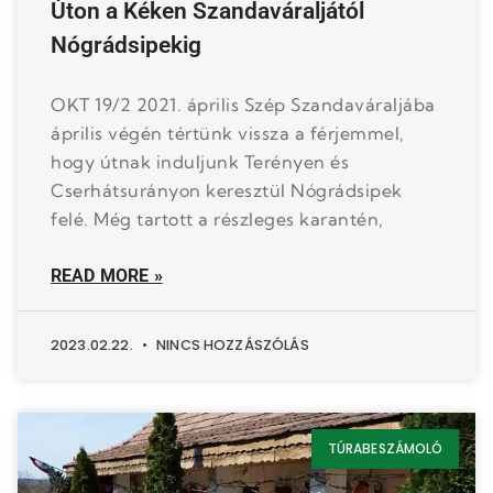
Úton a Kéken Szandaváraljától
Nógrádsipekig
OKT 19/2 2021. április Szép Szandaváraljába
április végén tértünk vissza a férjemmel,
hogy útnak induljunk Terényen és
Cserhátsurányon keresztül Nógrádsipek
felé. Még tartott a részleges karantén,
READ MORE »
2023.02.22.
NINCS HOZZÁSZÓLÁS
TÚRABESZÁMOLÓ