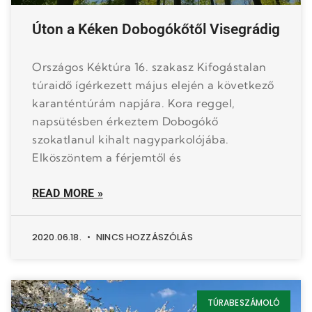
Úton a Kéken Dobogókőtől Visegrádig
Országos Kéktúra 16. szakasz Kifogástalan
túraidő ígérkezett május elején a következő
karanténtúrám napjára. Kora reggel,
napsütésben érkeztem Dobogókő
szokatlanul kihalt nagyparkolójába.
Elköszöntem a férjemtől és
READ MORE »
2020.06.18.
NINCS HOZZÁSZÓLÁS
TÚRABESZÁMOLÓ