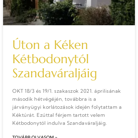
Úton a Kéken
Kétbodonytól
Szandaváraljáig
OKT 18/3 és 19/1. szakaszok 2021. áprilisának
második hétvégéjén, továbbra is a
járványügyi korlátozások idején folytattam a
Kéktúrát. Ezúttal férjem tartott velem
Kétbodonytól indulva Szandaváraljáig.
TOVÁBB OLVASOM »