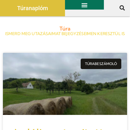
Túranaplóm
Túra
ISMERD MEG UTAZÁSAIMAT BEJEGYZÉSEIMEN KERESZTÜL IS
TÚRABESZÁMOLÓ