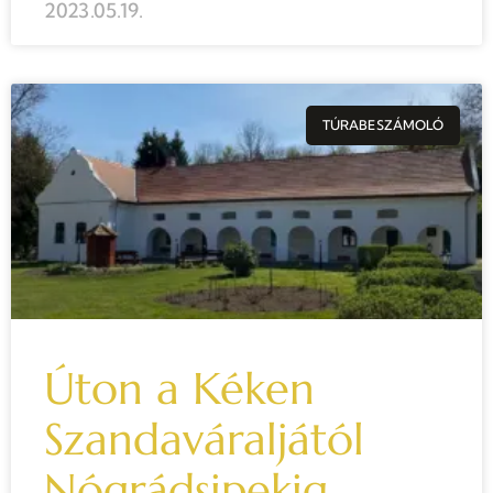
2023.05.19.
TÚRABESZÁMOLÓ
Úton a Kéken
Szandaváraljától
Nógrádsipekig