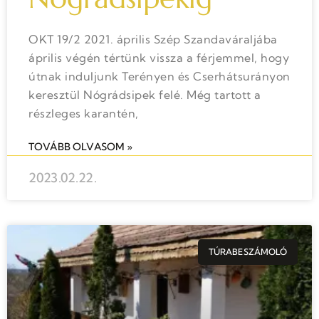
OKT 19/2 2021. április Szép Szandaváraljába
április végén tértünk vissza a férjemmel, hogy
útnak induljunk Terényen és Cserhátsurányon
keresztül Nógrádsipek felé. Még tartott a
részleges karantén,
TOVÁBB OLVASOM »
2023.02.22.
TÚRABESZÁMOLÓ