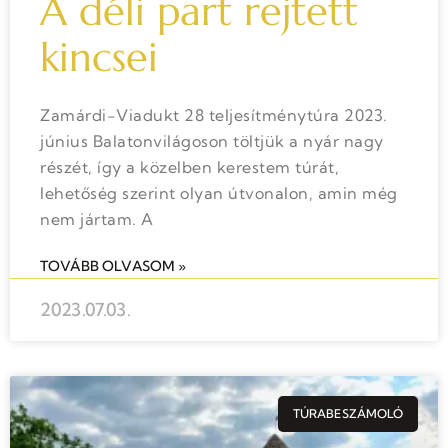
A déli part rejtett
kincsei
Zamárdi-Viadukt 28 teljesítménytúra 2023.
június Balatonvilágoson töltjük a nyár nagy
részét, így a közelben kerestem túrát,
lehetőség szerint olyan útvonalon, amin még
nem jártam. A
TOVÁBB OLVASOM »
2023.07.03.
TÚRABESZÁMOLÓ