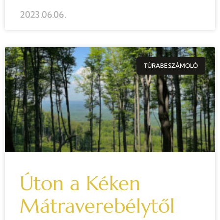
2023.06.06.
TÚRABESZÁMOLÓ
Úton a Kéken
Mátraverebélytől