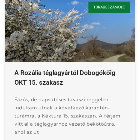
TÚRABESZÁMOLÓ
A Rozália téglagyártól Dobogókőig
OKT 15. szakasz
Fázós, de napsütéses tavaszi reggelen
indultam útnak a következő karantén-
túrámra, a Kéktúra 15. szakaszán. A férjem
vitt el a téglagyárhoz vezető bekötőútra,
ahol az út