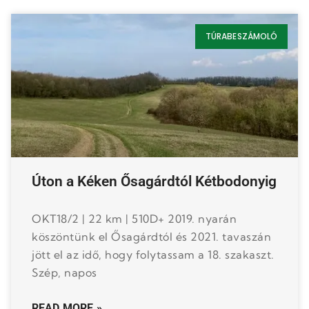
TÚRABESZÁMOLÓ
Úton a Kéken Ősagárdtól Kétbodonyig
OKT18/2 | 22 km | 510D+ 2019. nyarán
köszöntünk el Ősagárdtól és 2021. tavaszán
jött el az idő, hogy folytassam a 18. szakaszt.
Szép, napos
READ MORE »