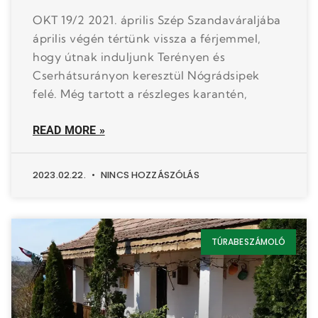
OKT 19/2 2021. április Szép Szandaváraljába
április végén tértünk vissza a férjemmel,
hogy útnak induljunk Terényen és
Cserhátsurányon keresztül Nógrádsipek
felé. Még tartott a részleges karantén,
READ MORE »
2023.02.22.
NINCS HOZZÁSZÓLÁS
TÚRABESZÁMOLÓ