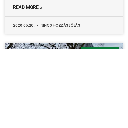
READ MORE »
2020.05.26.
NINCS HOZZÁSZÓLÁS
TÚRABESZÁMOLÓ
Hűvösvölgytől a Rozália téglagyárig
OKT 14. szakasz