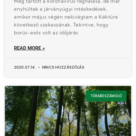
Még tartott a koronavírus regnálása, de már
enyhültek a járványügyi intézkedések,
amikor május végén nekivágtam a Kéktúra
következő szakaszának. Tekintve, hogy
borús-esős volt az időjárás
READ MORE »
2020.07.14.
NINCS HOZZÁSZÓLÁS
TÚRABESZÁMOLÓ