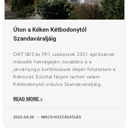
Úton a Kéken Kétbodonytól
Szandaváraljáig
OKT 18/3 és 19/1. szakaszok 2021. áprilisának
második hétvégéjén, továbbra is a
járványügyi korlátozások idején folytattam a
Kéktúrát. Ezúttal férjem tartott velem
Kétbodonytól indulva Szandaváraljáig.
READ MORE »
2022.04.25.
NINCS HOZZÁSZÓLÁS