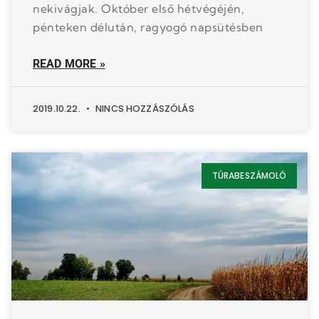
nekivágjak. Október első hétvégéjén,
pénteken délután, ragyogó napsütésben
READ MORE »
2019.10.22.
NINCS HOZZÁSZÓLÁS
TÚRABESZÁMOLÓ