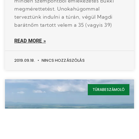
minden szempontból emlékezetes bükki
megmérettetést. Unokahúgommal
terveztünk indulni a túrán, végül Magdi
barátnőm tartott velem a 35 (vagyis 39)
READ MORE »
2019.09.18.
NINCS HOZZÁSZÓLÁS
TÚRABESZÁMOLÓ