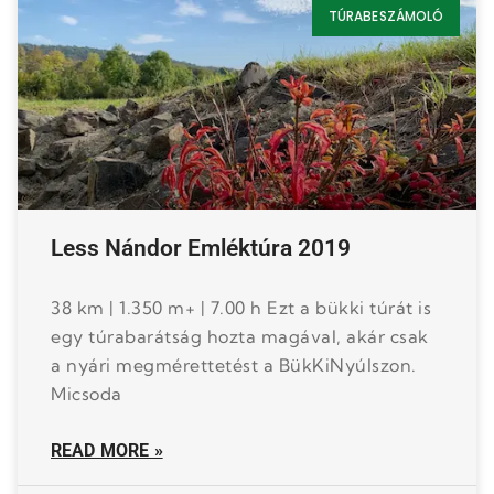
TÚRABESZÁMOLÓ
Less Nándor Emléktúra 2019
38 km | 1.350 m+ | 7.00 h Ezt a bükki túrát is
egy túrabarátság hozta magával, akár csak
a nyári megmérettetést a BükKiNyúlszon.
Micsoda
READ MORE »