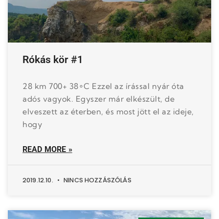
Rókás kör #1
28 km 700+ 38∘C Ezzel az írással nyár óta
adós vagyok. Egyszer már elkészült, de
elveszett az éterben, és most jött el az ideje,
hogy
READ MORE »
2019.12.10.
NINCS HOZZÁSZÓLÁS